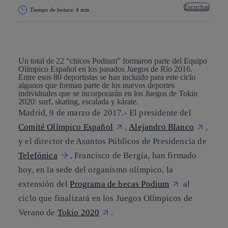
Escuchar
Tiempo de lectura: 4 min
Copiar enlace
Copiar enlace
facebook
twitter
whatsapp
linkedin
Un total de 22 “chicos Podium” formaron parte del Equipo
Olímpico Español en los pasados Juegos de Río 2016.
Entre esos 80 deportistas se han incluido para este ciclo
algunos que forman parte de los nuevos deportes
individuales que se incorporarán en los Juegos de Tokio
2020: surf, skating, escalada y kárate.
Madrid, 9 de marzo de 2017.-
El presidente del
Comité Olímpico Español
,
Alejandro Blanco
,
y el director de Asuntos Públicos de Presidencia de
Telefónica
, Francisco de Bergia, han firmado
hoy, en la sede del organismo olímpico, la
extensión del
Programa de becas Podium
al
ciclo que finalizará en los Juegos Olímpicos de
Verano de
Tokio 2020
.