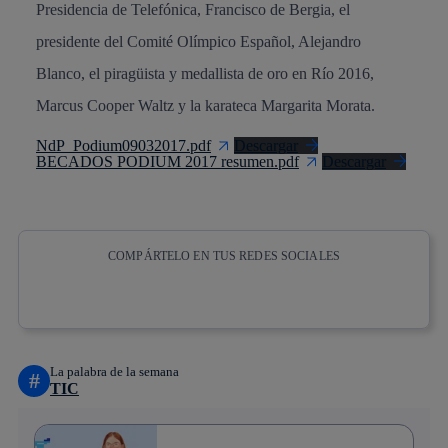
Presidencia de Telefónica, Francisco de Bergia, el
presidente del Comité Olímpico Español, Alejandro
Blanco, el piragüista y medallista de oro en Río 2016,
Marcus Cooper Waltz y la karateca Margarita Morata.
NdP_Podium09032017.pdf
Descargar
BECADOS PODIUM 2017 resumen.pdf
Descargar
COMPÁRTELO EN TUS REDES SOCIALES
Copiar enlace
Copiar enlace
facebook
twitter
whatsapp
linkedin
La palabra de la semana
#
TIC