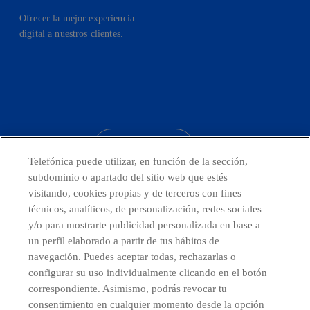
Ofrecer la mejor experiencia
digital a nuestros clientes.
facebook
linkedin
twitter
instagram
youtube
CONTACTO
Telefónica puede utilizar, en función de la sección,
subdominio o apartado del sitio web que estés
visitando, cookies propias y de terceros con fines
técnicos, analíticos, de personalización, redes sociales
Telefónica en redes sociales
y/o para mostrarte publicidad personalizada en base a
un perfil elaborado a partir de tus hábitos de
Canal de Denuncias
navegación. Puedes aceptar todas, rechazarlas o
configurar su uso individualmente clicando en el botón
correspondiente. Asimismo, podrás revocar tu
Centro Global Transparencia
consentimiento en cualquier momento desde la opción