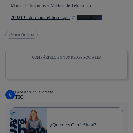
Marca, Patrocinios y Medios de Telefónica
200219-ndp-mooc-el-bosco.pdf
Descargar
Educación digital
COMPÁRTELO EN TUS REDES SOCIALES
Copiar enlace
Copiar enlace
facebook
twitter
whatsapp
linkedin
La palabra de la semana
#
TIC
¿Quién es Carol Shaw?