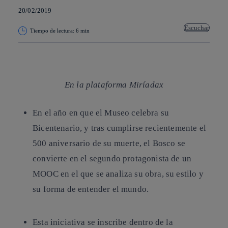
20/02/2019
Escuchar
Tiempo de lectura: 6 min
Copiar enlace
Copiar enlace
facebook
twitter
whatsapp
linkedin
En la plataforma Miríadax
En el año en que el Museo celebra su
Bicentenario, y tras cumplirse recientemente el
500 aniversario de su muerte, el Bosco se
convierte en el segundo protagonista de un
MOOC en el que se analiza su obra, su estilo y
su forma de entender el mundo.
Esta iniciativa se inscribe dentro de la