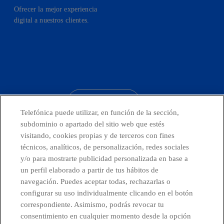
Ofrecer la mejor experiencia
digital a nuestros clientes.
facebook
linkedin
twitter
instagram
youtube
CONTACTO
Telefónica puede utilizar, en función de la sección,
subdominio o apartado del sitio web que estés
visitando, cookies propias y de terceros con fines
técnicos, analíticos, de personalización, redes sociales
Países y Unidades emergentes
y/o para mostrarte publicidad personalizada en base a
un perfil elaborado a partir de tus hábitos de
Canal de Denuncias
navegación. Puedes aceptar todas, rechazarlas o
configurar su uso individualmente clicando en el botón
correspondiente. Asimismo, podrás revocar tu
Centro Global Transparencia
consentimiento en cualquier momento desde la opción