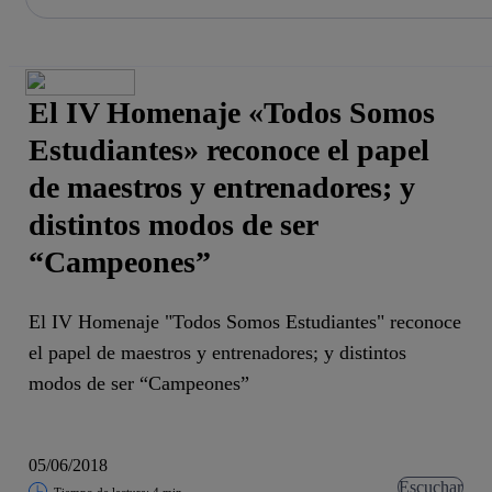
La acción en accionistas e inversores
Saltar
al
contenido
principal
El IV Homenaje «Todos Somos
Estudiantes» reconoce el papel
de maestros y entrenadores; y
distintos modos de ser
“Campeones”
El IV Homenaje "Todos Somos Estudiantes" reconoce
el papel de maestros y entrenadores; y distintos
modos de ser “Campeones”
05/06/2018
Escuchar
Tiempo de lectura: 4 min