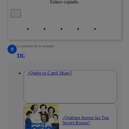
Enlace copiado.
Cerrar mensaje de alerta
Copiar enlace
Copiar enlace
facebook
twitter
whatsapp
linkedin
La palabra de la semana
#
TIC
¿Quién es Carol Shaw?
¿Quiénes fueron las Top
Secret Rosies?