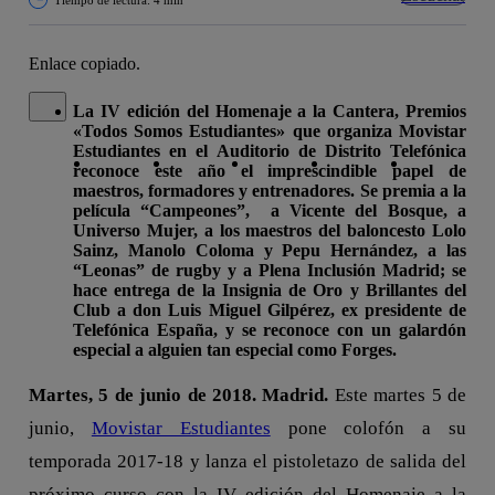
Enlace copiado.
Cerrar mensaje de alerta
La IV edición del Homenaje a la Cantera, Premios
«Todos Somos Estudiantes» que organiza Movistar
Copiar enlace
Copiar enlace
facebook
twitter
whatsapp
linkedin
Estudiantes en el Auditorio de Distrito Telefónica
reconoce este año el imprescindible papel de
maestros, formadores y entrenadores. Se premia a la
película “Campeones”, a Vicente del Bosque, a
Universo Mujer, a los maestros del baloncesto Lolo
Sainz, Manolo Coloma y Pepu Hernández, a las
“Leonas” de rugby y a Plena Inclusión Madrid; se
hace entrega de la Insignia de Oro y Brillantes del
Club a don Luis Miguel Gilpérez, ex presidente de
Telefónica España, y se reconoce con un galardón
especial a alguien tan especial como Forges.
Martes, 5 de junio de 2018. Madrid.
Este martes 5 de
junio,
Movistar Estudiantes
pone colofón a su
temporada 2017-18 y lanza el pistoletazo de salida del
próximo curso con la IV edición del Homenaje a la