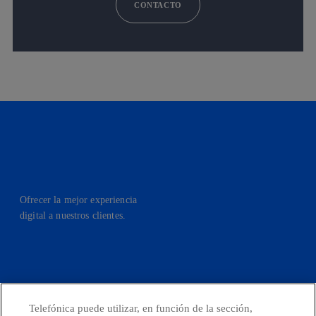
CONTACTO
Ofrecer la mejor experiencia
digital a nuestros clientes.
facebook
linkedin
twitter
instagram
youtube
Telefónica puede utilizar, en función de la sección,