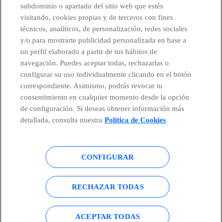
subdominio o apartado del sitio web que estés
CONTACTO
visitando, cookies propias y de terceros con fines
técnicos, analíticos, de personalización, redes sociales
y/o para mostrarte publicidad personalizada en base a
un perfil elaborado a partir de tus hábitos de
Países y Unidades emergentes
navegación. Puedes aceptar todas, rechazarlas o
configurar su uso individualmente clicando en el botón
Canal de Denuncias
correspondiente. Asimismo, podrás revocar tu
consentimiento en cualquier momento desde la opción
de configuración. Si deseas obtener información más
Centro Global Transparencia
detallada, consulta nuestra
Política de Cookies
CONFIGURAR
© Telefónica S.A.
Configurar cookies
Política de cookies
Aviso legal
RECHAZAR TODAS
Accesibilidad
Política de privacidad
ACEPTAR TODAS