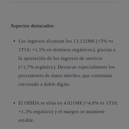
Copiar enlace
Copiar enlace
facebook
twitter
whatsapp
linkedin
Aspectos destacados:
Los ingresos alcanzan los 13.132M€ (+5% vs
1T16; +1,5% en términos orgánicos), gracias a
la aportación de los ingresos de servicio
(+1,7% orgánico). Destacan especialmente los
procedentes de datos móviles, que continúan
creciendo a doble dígito.
El OIBDA se sitúa en 4.021M€ (+4,8% vs 1T16;
+1,3% orgánico) y el margen se mantiene
estable.