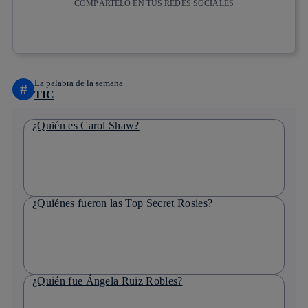
COMPÁRTELO EN TUS REDES SOCIALES
Copiar enlace
Copiar enlace
facebook
twitter
whatsapp
linkedin
La palabra de la semana
#
TIC
¿Quién es Carol Shaw?
¿Quiénes fueron las Top Secret Rosies?
¿Quién fue Ángela Ruiz Robles?