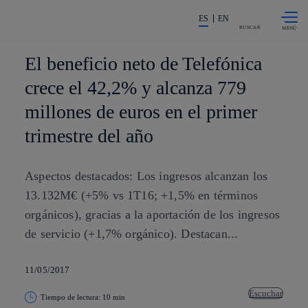
Saltar al
La acción en accionistas e invers
contenido
ES
EN
principal
BUSCAR
El beneficio neto de Telefónica
crece el 42,2% y alcanza 779
millones de euros en el primer
trimestre del año
Aspectos destacados: Los ingresos alcanzan los
13.132M€ (+5% vs 1T16; +1,5% en términos
orgánicos), gracias a la aportación de los ingresos
de servicio (+1,7% orgánico). Destacan...
11/05/2017
Escuchar
Tiempo de lectura: 10 min