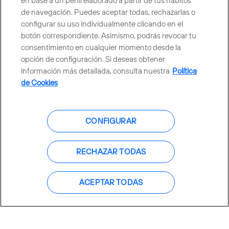
en base a un perfil elaborado a partir de tus hábitos
de navegación. Puedes aceptar todas, rechazarlas o
Países y Unidades emergentes
configurar su uso individualmente clicando en el
botón correspondiente. Asimismo, podrás revocar tu
consentimiento en cualquier momento desde la
Canal de Denuncias
opción de configuración. Si deseas obtener
información más detallada, consulta nuestra
Política
Centro Global Transparencia
de Cookies
CONFIGURAR
© Telefónica S.A.
Configurar cookies
Política de cookies
Aviso legal
RECHAZAR TODAS
Accesibilidad
Política de privacidad
ACEPTAR TODAS
Mapa del sitio