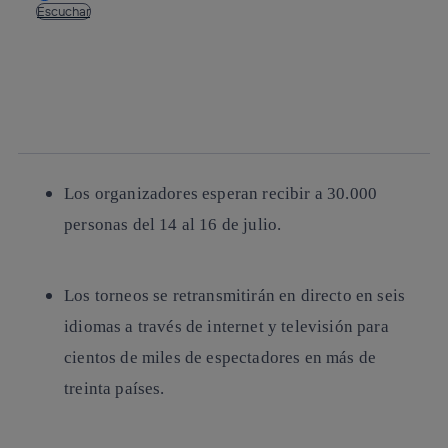
Escuchar
Copiar enlace
Copiar enlace
facebook
twitter
whatsapp
linkedin
Los organizadores esperan recibir a 30.000
personas del 14 al 16 de julio.
Los torneos se retransmitirán en directo en seis
idiomas a través de internet y televisión para
cientos de miles de espectadores en más de
treinta países.