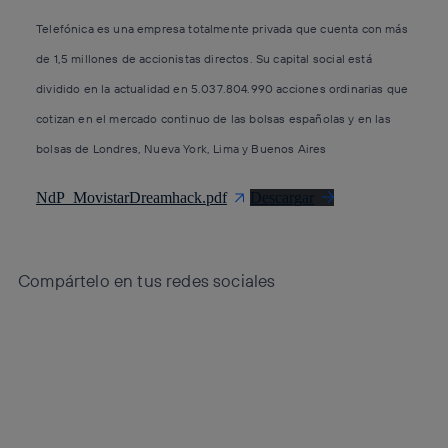
Telefónica es una empresa totalmente privada que cuenta con más
de 1,5 millones de accionistas directos. Su capital social está
dividido en la actualidad en 5.037.804.990 acciones ordinarias que
cotizan en el mercado continuo de las bolsas españolas y en las
bolsas de Londres, Nueva York, Lima y Buenos Aires
NdP_MovistarDreamhack.pdf
Descargar
Compártelo en tus redes sociales
Copiar enlace
Copiar enlace
facebook
twitter
whatsapp
linkedin