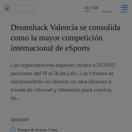
Saltar al
La acción en accionistas e inv
contenido
ES
EN
principal
BUSCAR
Dreamhack Valencia se consolida
como la mayor competición
internacional de eSports
Los organizadores esperan recibir a 30.000
personas del 14 al 16 de julio. Los torneos se
retransmitirán en directo en seis idiomas a
través de internet y televisión para cientos
de...
12/07/2017
Tiempo de lectura: 5 min