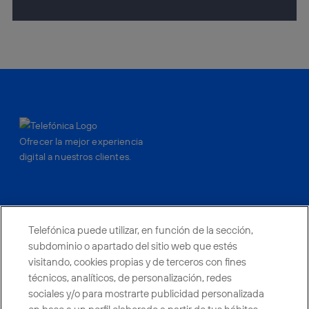
Ofrecer la mejor experiencia
digital a nuestros clientes.
facebook
linkedin
twitter
instagram
youtube
Telefónica puede utilizar, en función de la sección,
subdominio o apartado del sitio web que estés
visitando, cookies propias y de terceros con fines
CONTACTO
técnicos, analíticos, de personalización, redes
sociales y/o para mostrarte publicidad personalizada