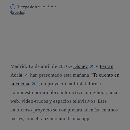
Tiempo de lectura: 6 min
Escuchar
Copiar enlace
Copiar enlace
facebook
twitter
whatsapp
linkedin
Madrid, 12 de abril de 2016.-
Disney
y
Ferran
Adrià
han presentado esta mañana “
Te cuento en
la cocina
”, un proyecto multiplataforma
compuesto por un libro interactivo, un e-book, una
web, video-trucos y espacios televisivos. Este
ambicioso proyecto se completará además, en unos
meses, con el lanzamiento de una app.