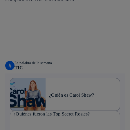
Copiar enlace
Copiar enlace
facebook
twitter
whatsapp
linkedin
La palabra de la semana
#
TIC
¿Quién es Carol Shaw?
¿Quiénes fueron las Top Secret Rosies?