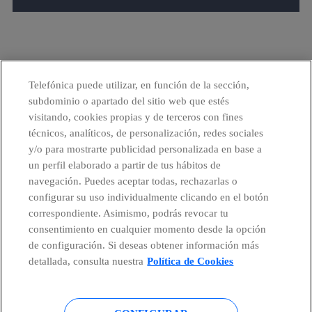
Telefónica puede utilizar, en función de la sección,
subdominio o apartado del sitio web que estés
visitando, cookies propias y de terceros con fines
técnicos, analíticos, de personalización, redes sociales
Ofrecer la mejor experiencia
y/o para mostrarte publicidad personalizada en base a
digital a nuestros clientes.
un perfil elaborado a partir de tus hábitos de
navegación. Puedes aceptar todas, rechazarlas o
configurar su uso individualmente clicando en el botón
correspondiente. Asimismo, podrás revocar tu
facebook
linkedin
twitter
instagram
youtube
consentimiento en cualquier momento desde la opción
de configuración. Si deseas obtener información más
detallada, consulta nuestra
Política de Cookies
CONTACTO