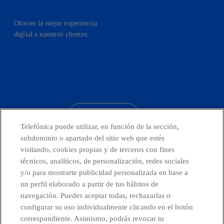
Ofrecer la mejor experiencia
digital a nuestros clientes.
facebook
linkedin
twitter
instagram
youtube
CONTACTO
Telefónica puede utilizar, en función de la sección,
subdominio o apartado del sitio web que estés
visitando, cookies propias y de terceros con fines
técnicos, analíticos, de personalización, redes sociales
Países y Unidades emergentes
y/o para mostrarte publicidad personalizada en base a
un perfil elaborado a partir de tus hábitos de
Canal de Denuncias
navegación. Puedes aceptar todas, rechazarlas o
configurar su uso individualmente clicando en el botón
correspondiente. Asimismo, podrás revocar tu
Centro Global Transparencia