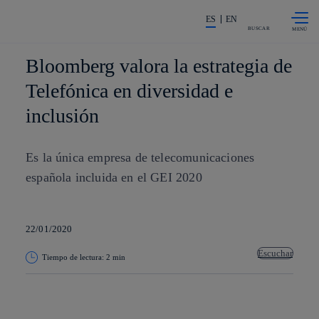
Saltar al
La acción en accionistas e invers
contenido
ES
EN
principal
BUSCAR
Bloomberg valora la estrategia de
Telefónica en diversidad e
inclusión
Es la única empresa de telecomunicaciones
española incluida en el GEI 2020
22/01/2020
Escuchar
Tiempo de lectura: 2 min
Copiar enlace
Copiar enlace
facebook
twitter
whatsapp
linkedin