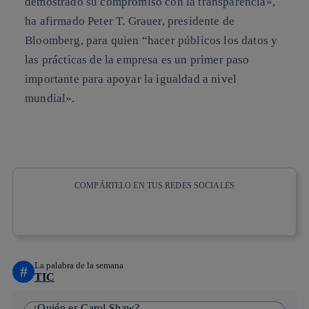
demostrado su compromiso con la transparencia»,
ha afirmado Peter T. Grauer, presidente de
Bloomberg, para quien “hacer públicos los datos y
las prácticas de la empresa es un primer paso
importante para apoyar la igualdad a nivel
mundial».
COMPÁRTELO EN TUS REDES SOCIALES
Copiar enlace
Copiar enlace
facebook
twitter
whatsapp
linkedin
La palabra de la semana
#
TIC
¿Quién es Carol Shaw?