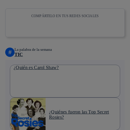
COMPÁRTELO EN TUS REDES SOCIALES
Copiar enlace
Copiar enlace
facebook
twitter
whatsapp
linkedin
La palabra de la semana
#
TIC
¿Quién es Carol Shaw?
¿Quiénes fueron las Top Secret
Rosies?