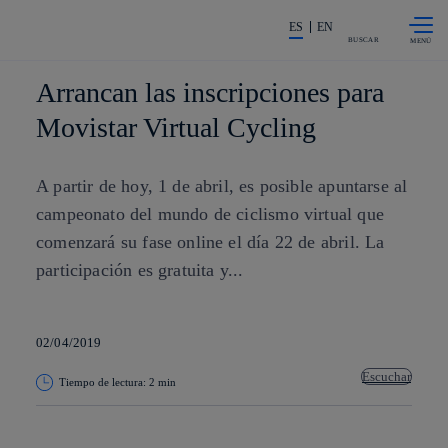
Saltar al
La acción en accionistas e invers
contenido
ES
EN
principal
BUSCAR
Arrancan las inscripciones para
Movistar Virtual Cycling
A partir de hoy, 1 de abril, es posible apuntarse al
campeonato del mundo de ciclismo virtual que
comenzará su fase online el día 22 de abril. La
participación es gratuita y...
02/04/2019
Escuchar
Tiempo de lectura: 2 min
Copiar enlace
Copiar enlace
facebook
twitter
whatsapp
linkedin