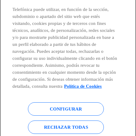
CONTACTO
Telefónica puede utilizar, en función de la sección,
subdominio o apartado del sitio web que estés
visitando, cookies propias y de terceros con fines
técnicos, analíticos, de personalización, redes sociales
Países y Unidades emergentes
y/o para mostrarte publicidad personalizada en base a
un perfil elaborado a partir de tus hábitos de
Canal de Denuncias
navegación. Puedes aceptar todas, rechazarlas o
configurar su uso individualmente clicando en el botón
correspondiente. Asimismo, podrás revocar tu
Centro Global Transparencia
consentimiento en cualquier momento desde la opción
de configuración. Si deseas obtener información más
detallada, consulta nuestra
Política de Cookies
© Telefónica S.A.
Configurar cookies
CONFIGURAR
Política de cookies
Aviso legal
Accesibilidad
Política de privacidad
RECHAZAR TODAS