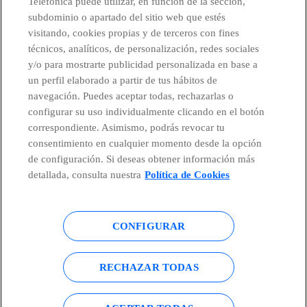
Telefónica puede utilizar, en función de la sección,
subdominio o apartado del sitio web que estés
visitando, cookies propias y de terceros con fines
técnicos, analíticos, de personalización, redes sociales
Telefónica en redes sociales
y/o para mostrarte publicidad personalizada en base a
un perfil elaborado a partir de tus hábitos de
Canal de Denuncias
navegación. Puedes aceptar todas, rechazarlas o
configurar su uso individualmente clicando en el botón
correspondiente. Asimismo, podrás revocar tu
Centro Global Transparencia
consentimiento en cualquier momento desde la opción
de configuración. Si deseas obtener información más
detallada, consulta nuestra
Política de Cookies
© Telefónica S.A.
Configurar cookies
CONFIGURAR
Política de cookies
Aviso legal
Accesibilidad
Política de privacidad
RECHAZAR TODAS
Mapa del sitio