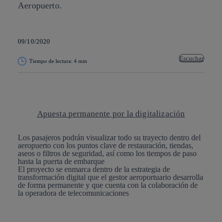
Aeropuerto.
09/10/2020
Escuchar
Tiempo de lectura: 4 min
Copiar enlace
Copiar enlace
facebook
twitter
whatsapp
linkedin
Apuesta permanente por la digitalización
Los pasajeros podrán visualizar todo su trayecto dentro del
aeropuerto con los puntos clave de restauración, tiendas,
aseos o filtros de seguridad, así como los tiempos de paso
hasta la puerta de embarque
El proyecto se enmarca dentro de la estrategia de
transformación digital que el gestor aeroportuario desarrolla
de forma permanente y que cuenta con la colaboración de
la operadora de telecomunicaciones