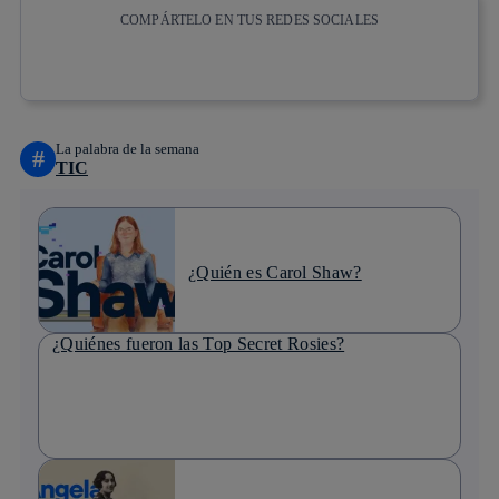
COMPÁRTELO EN TUS REDES SOCIALES
Copiar enlace
Copiar enlace
facebook
twitter
whatsapp
linkedin
La palabra de la semana
#
TIC
¿Quién es Carol Shaw?
¿Quiénes fueron las Top Secret Rosies?