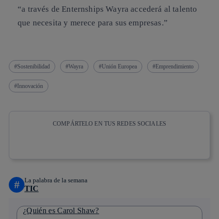
“a través de Enternships Wayra accederá al talento
que necesita y merece para sus empresas.”
Sostenibilidad
Wayra
Unión Europea
Emprendimiento
Innovación
COMPÁRTELO EN TUS REDES SOCIALES
Copiar enlace
Copiar enlace
facebook
twitter
whatsapp
linkedin
La palabra de la semana
#
TIC
¿Quién es Carol Shaw?