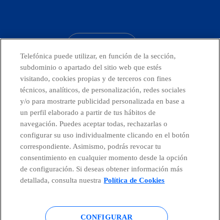
facebook
linkedin
twitter
instagram
youtube
CONTACTO
Telefónica puede utilizar, en función de la sección,
subdominio o apartado del sitio web que estés
visitando, cookies propias y de terceros con fines
técnicos, analíticos, de personalización, redes sociales
Telefónica en redes sociales
y/o para mostrarte publicidad personalizada en base a
un perfil elaborado a partir de tus hábitos de
Canal de Denuncias
navegación. Puedes aceptar todas, rechazarlas o
configurar su uso individualmente clicando en el botón
correspondiente. Asimismo, podrás revocar tu
Centro Global Transparencia
consentimiento en cualquier momento desde la opción
de configuración. Si deseas obtener información más
detallada, consulta nuestra
Política de Cookies
© Telefónica S.A.
Configurar cookies
CONFIGURAR
Política de cookies
Aviso legal