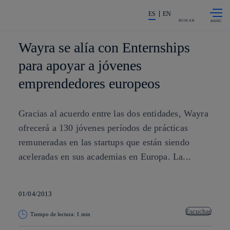
Saltar al
La acción en accionistas e invers
contenido
ES
EN
principal
BUSCAR
Wayra se alía con Enternships
para apoyar a jóvenes
emprendedores europeos
Gracias al acuerdo entre las dos entidades, Wayra
ofrecerá a 130 jóvenes períodos de prácticas
remuneradas en las startups que están siendo
aceleradas en sus academias en Europa. La...
01/04/2013
Escuchar
Tiempo de lectura: 1 min