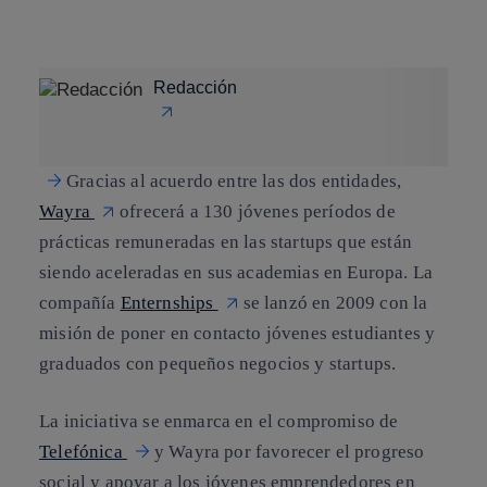
Copiar enlace
Copiar enlace
facebook
twitter
whatsapp
linkedin
Redacción
Gracias al acuerdo entre las dos entidades,
Wayra
ofrecerá a 130 jóvenes períodos de
prácticas remuneradas en las startups que están
siendo aceleradas en sus academias en Europa.
La
compañía
Enternships
se lanzó en 2009 con la
misión de poner en contacto jóvenes estudiantes y
graduados con pequeños negocios y startups.
La iniciativa se enmarca en el
compromiso de
Telefónica
y Wayra por favorecer el progreso
social y apoyar a los jóvenes emprendedores en