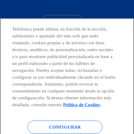
facebook
linkedin
twitter
instagram
youtube
CONTACTO
Telefónica puede utilizar, en función de la sección,
subdominio o apartado del sitio web que estés
visitando, cookies propias y de terceros con fines
técnicos, analíticos, de personalización, redes sociales
Telefónica en redes sociales
y/o para mostrarte publicidad personalizada en base a
un perfil elaborado a partir de tus hábitos de
Canal de Denuncias
navegación. Puedes aceptar todas, rechazarlas o
configurar su uso individualmente clicando en el botón
correspondiente. Asimismo, podrás revocar tu
Centro Global Transparencia
consentimiento en cualquier momento desde la opción
de configuración. Si deseas obtener información más
detallada, consulta nuestra
Política de Cookies
© Telefónica S.A.
Configurar cookies
CONFIGURAR
Política de cookies
Aviso legal