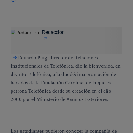
Copiar enlace
Copiar enlace
facebook
twitter
whatsapp
linkedin
Redacción
Eduardo Puig
,
director de Relaciones
Institucionales de Telefónica
, dio la bienvenida, en
distrito Telefónica, a la duodécima promoción de
becados de la Fundación Carolina, de la que es
patrona Telefónica desde su creación en el año
2000 por el Ministerio de Asuntos Exteriores.
Los estudiantes pudieron
conocer la compañía de