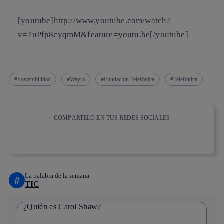
[youtube]http://www.youtube.com/watch?
v=7uPfp8cyqmM&feature=youtu.be[/youtube]
Sostenibilidad
Wayra
Fundación Telefónica
Telefónica
COMPÁRTELO EN TUS REDES SOCIALES
Copiar enlace
Copiar enlace
facebook
twitter
whatsapp
linkedin
La palabra de la semana
#
TIC
¿Quién es Carol Shaw?