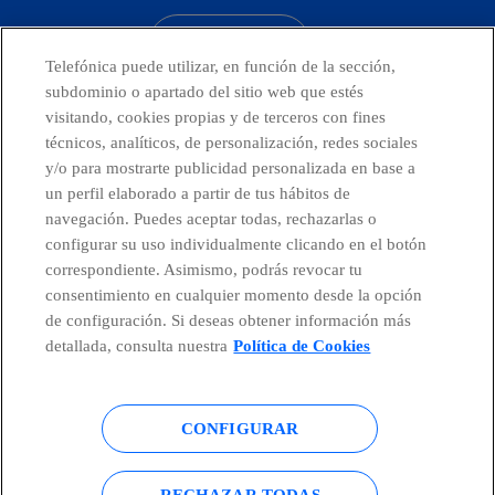
CONTACTO
Telefónica puede utilizar, en función de la sección,
subdominio o apartado del sitio web que estés
visitando, cookies propias y de terceros con fines
técnicos, analíticos, de personalización, redes sociales
Países y Unidades emergentes
y/o para mostrarte publicidad personalizada en base a
un perfil elaborado a partir de tus hábitos de
Canal de Denuncias
navegación. Puedes aceptar todas, rechazarlas o
configurar su uso individualmente clicando en el botón
correspondiente. Asimismo, podrás revocar tu
Centro Global Transparencia
consentimiento en cualquier momento desde la opción
de configuración. Si deseas obtener información más
detallada, consulta nuestra
Política de Cookies
© Telefónica S.A.
Configurar cookies
CONFIGURAR
Política de cookies
Aviso legal
Accesibilidad
Política de privacidad
RECHAZAR TODAS