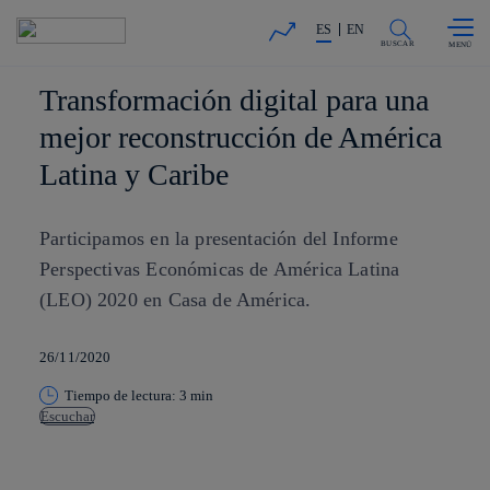
Saltar al
La acción en accionistas e invers
contenido
ES
EN
principal
BUSCAR
Transformación digital para una
mejor reconstrucción de América
Latina y Caribe
Participamos en la presentación del Informe
Perspectivas Económicas de América Latina
(LEO) 2020 en Casa de América.
26/11/2020
Tiempo de lectura: 3 min
Escuchar
Copiar enlace
Copiar enlace
facebook