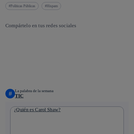
Políticas Públicas
Hispam
Compártelo en tus redes sociales
Copiar enlace
Copiar enlace
facebook
twitter
whatsapp
linkedin
La palabra de la semana
#
TIC
¿Quién es Carol Shaw?