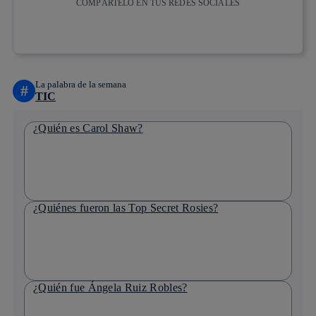
COMPÁRTELO EN TUS REDES SOCIALES
Copiar enlace
Copiar enlace
facebook
twitter
whatsapp
linkedin
La palabra de la semana
#
TIC
¿Quién es Carol Shaw?
¿Quiénes fueron las Top Secret Rosies?
¿Quién fue Ángela Ruiz Robles?