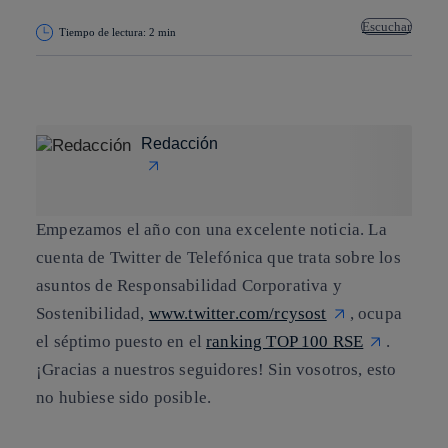
Escuchar
Tiempo de lectura: 2 min
Copiar enlace
Copiar enlace
facebook
twitter
whatsapp
linkedin
Redacción
Empezamos el año con una excelente noticia. La
cuenta de Twitter de Telefónica que trata sobre los
asuntos de
Responsabilidad Corporativa y
Sostenibilidad
,
www.twitter.com/rcysost
, ocupa
el séptimo puesto en el
ranking TOP 100 RSE
.
¡Gracias a nuestros seguidores! Sin vosotros, esto
no hubiese sido posible.