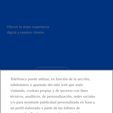
Ofrecer la mejor experiencia
digital a nuestros clientes.
facebook
linkedin
twitter
instagram
youtube
CONTACTO
Telefónica puede utilizar, en función de la sección,
subdominio o apartado del sitio web que estés
visitando, cookies propias y de terceros con fines
técnicos, analíticos, de personalización, redes sociales
Países y Unidades emergentes
y/o para mostrarte publicidad personalizada en base a
un perfil elaborado a partir de tus hábitos de
Canal de Denuncias