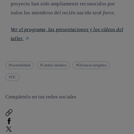
proyecto han sido ampliamente reconocidos por
todos los miembros del recién nacido
task force
.
Ver el programa, las presentaciones y los vídeos del
taller.
Sostenibilidad
Cambio climático
Eficiencia energética
TIC
Compártelo en tus redes sociales
Copiar enlace
Copiar enlace
facebook
twitter