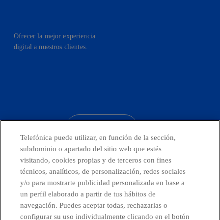
Ofrecer la mejor experiencia
digital a nuestros clientes.
facebook
linkedin
twitter
instagram
youtube
CONTACTO
Telefónica puede utilizar, en función de la sección,
subdominio o apartado del sitio web que estés
visitando, cookies propias y de terceros con fines
técnicos, analíticos, de personalización, redes sociales
Países y Unidades emergentes
y/o para mostrarte publicidad personalizada en base a
un perfil elaborado a partir de tus hábitos de
Canal de Denuncias
navegación. Puedes aceptar todas, rechazarlas o
configurar su uso individualmente clicando en el botón