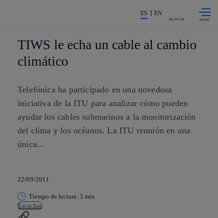
Saltar al
La acción en accionistas e invers
contenido
ES
EN
principal
BUSCAR
TIWS le echa un cable al cambio
climático
Telefónica ha participado en una novedosa
iniciativa de la ITU para analizar cómo pueden
ayudar los cables submarinos a la monitorización
del clima y los océanos. La ITU reunión en una
única...
22/09/2011
Tiempo de lectura: 3 min
Escuchar
Copiar enlace
Copiar enlace