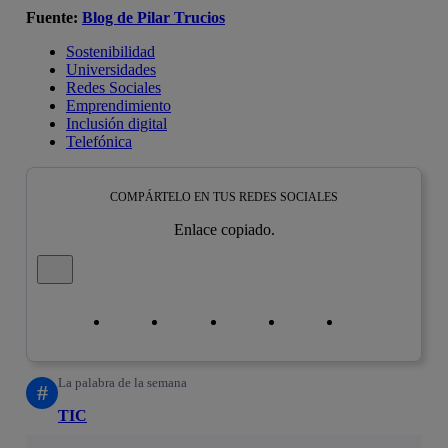
Fuente:
Blog de Pilar Trucios
Sostenibilidad
Universidades
Redes Sociales
Emprendimiento
Inclusión digital
Telefónica
COMPÁRTELO EN TUS REDES SOCIALES
Enlace copiado.
Cerrar mensaje de alerta
Copiar enlace
Copiar enlace
facebook
twitter
whatsapp
linkedin
La palabra de la semana
#
TIC