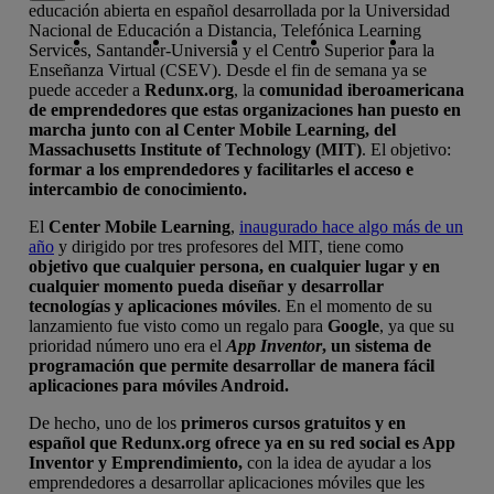
educación abierta en español desarrollada por la Universidad
Copiar enlace
Copiar enlace
facebook
twitter
whatsapp
linkedin
Nacional de Educación a Distancia, Telefónica Learning
Services, Santander-Universia y el Centro Superior para la
Enseñanza Virtual (CSEV). Desde el fin de semana ya se
puede acceder a
Redunx.org
, la
comunidad iberoamericana
de emprendedores que estas organizaciones han puesto en
marcha junto con al Center Mobile Learning, del
Massachusetts Institute of Technology (MIT)
. El objetivo:
formar a los emprendedores y facilitarles el acceso e
intercambio de conocimiento.
El
Center Mobile Learning
,
inaugurado hace algo más de un
año
y dirigido por tres profesores del MIT, tiene como
objetivo que cualquier persona, en cualquier lugar y en
cualquier momento pueda diseñar y desarrollar
tecnologías y aplicaciones móviles
. En el momento de su
lanzamiento fue visto como un regalo para
Google
, ya que su
prioridad número uno era el
App Inventor
, un sistema de
programación que permite desarrollar de manera fácil
aplicaciones para móviles Android.
De hecho, uno de los
primeros cursos gratuitos y en
español que Redunx.org ofrece ya en su red social es App
Inventor y Emprendimiento,
con la idea de ayudar a los
emprendedores a desarrollar aplicaciones móviles que les