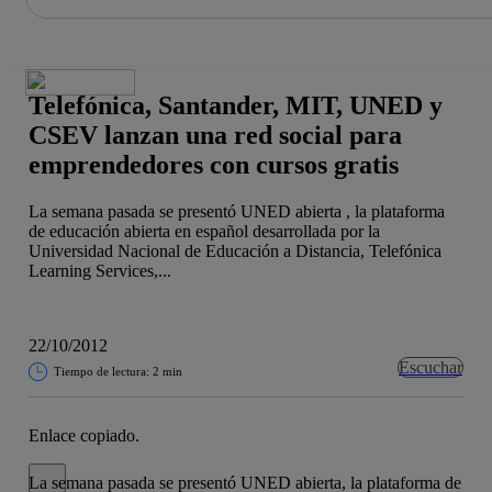
La acción en accionistas e inversores
Saltar
al
contenido
principal
Telefónica, Santander, MIT, UNED y
CSEV lanzan una red social para
emprendedores con cursos gratis
La semana pasada se presentó UNED abierta , la plataforma
de educación abierta en español desarrollada por la
Universidad Nacional de Educación a Distancia, Telefónica
Learning Services,...
22/10/2012
Escuchar
Tiempo de lectura: 2 min
Enlace copiado.
Cerrar mensaje de alerta
La semana pasada se presentó UNED abierta, la plataforma de