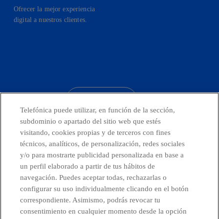
Ofrecer la mejor experiencia
digital a nuestros clientes.
facebook
linkedin
twitter
instagram
youtube
CONTACTO
Telefónica puede utilizar, en función de la sección,
subdominio o apartado del sitio web que estés
visitando, cookies propias y de terceros con fines
técnicos, analíticos, de personalización, redes sociales
Telefónica en redes sociales
y/o para mostrarte publicidad personalizada en base a
un perfil elaborado a partir de tus hábitos de
Canal de Denuncias
navegación. Puedes aceptar todas, rechazarlas o
configurar su uso individualmente clicando en el botón
correspondiente. Asimismo, podrás revocar tu
Centro Global Transparencia
consentimiento en cualquier momento desde la opción