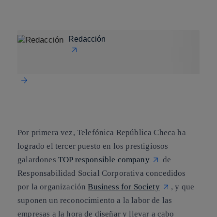
Copiar enlace
Copiar enlace
facebook
twitter
whatsapp
linkedin
Redacción
Por primera vez,
Telefónica República Checa ha
logrado el tercer puesto en los prestigiosos
galardones
TOP responsible company
de
Responsabilidad Social Corporativa concedidos
por la
organización
Business for Society
, y que
suponen un reconocimiento a la labor de las
empresas a la hora de diseñar y llevar a cabo