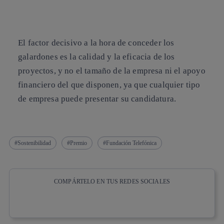
El factor decisivo a la hora de conceder los
galardones es la calidad y la eficacia de los
proyectos, y no el tamaño de la empresa ni el apoyo
financiero del que disponen
, ya que cualquier tipo
de empresa puede presentar su candidatura.
Sostenibilidad
Premio
Fundación Telefónica
COMPÁRTELO EN TUS REDES SOCIALES
Copiar enlace
Copiar enlace
facebook
twitter
whatsapp
linkedin