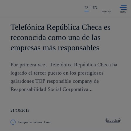
Saltar al
La acción en accionistas e invers
contenido
ES
EN
principal
BUSCAR
Telefónica República Checa es
reconocida como una de las
empresas más responsables
Por primera vez, Telefónica República Checa ha
logrado el tercer puesto en los prestigiosos
galardones TOP responsible company de
Responsabilidad Social Corporativa...
21/10/2013
Escuchar
Tiempo de lectura: 1 min