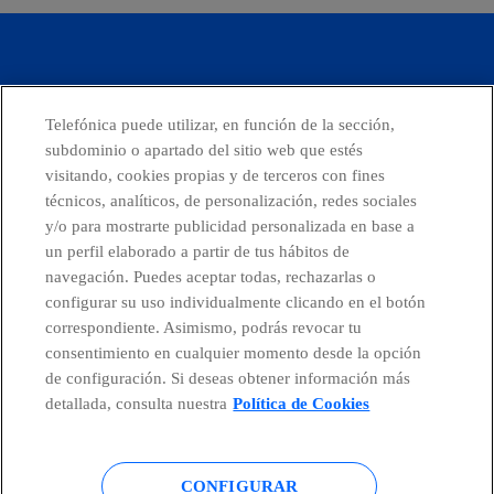
Telefónica puede utilizar, en función de la sección,
subdominio o apartado del sitio web que estés
Ofrecer la mejor experiencia
visitando, cookies propias y de terceros con fines
digital a nuestros clientes.
técnicos, analíticos, de personalización, redes sociales
y/o para mostrarte publicidad personalizada en base a
un perfil elaborado a partir de tus hábitos de
navegación. Puedes aceptar todas, rechazarlas o
configurar su uso individualmente clicando en el botón
facebook
linkedin
twitter
instagram
youtube
correspondiente. Asimismo, podrás revocar tu
consentimiento en cualquier momento desde la opción
CONTACTO
de configuración. Si deseas obtener información más
detallada, consulta nuestra
Política de Cookies
Telefónica en redes sociales
CONFIGURAR