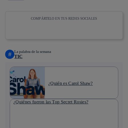
COMPÁRTELO EN TUS REDES SOCIALES
Copiar enlace
Copiar enlace
facebook
twitter
whatsapp
linkedin
La palabra de la semana
#
TIC
¿Quién es Carol Shaw?
¿Quiénes fueron las Top Secret Rosies?