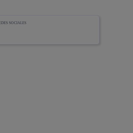
EDES SOCIALES
whatsapp
linkedin