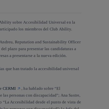
Copiar enlace
Copiar enlace
facebook
twitter
whatsapp
linkedin
Ability
sobre
Accesibilidad Universal
en la
articipado los miembros del Club Ability.
 Andreu, Reputation and Sustainability Officer
del plazo para presentar las candidaturas a
esas a presentarse a la nueva edición.
ias que han tratado la accesibilidad universal
de
CERMI
, ha hablado sobre “El
e las personas con discapacidad”; Ana Sastre,
“La Accesibilidad desde el punto de vista de
 las personas con discapacidad”; la Jefa del