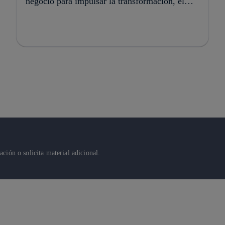
negocio para impulsar la transformación, el
crecimiento y la creación de valor
ión o solicita material adicional.