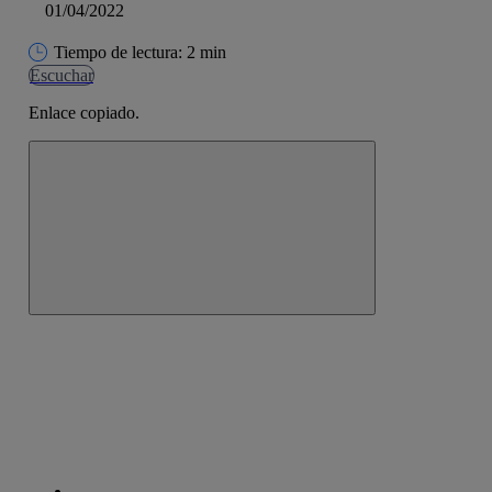
01/04/2022
Tiempo de lectura: 2 min
Escuchar
Enlace copiado.
Cerrar mensaje de alerta
Copiar enlace
Copiar enlace