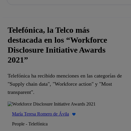
La acción en accionistas e inversores
Saltar
al
contenido
principal
Telefónica, la Telco más
destacada en los “Workforce
Disclosure Initiative Awards
2021”
Telefónica ha recibido menciones en las categorías de
"Supply chain data", "Workforce action" y "Most
transparent".
María Teresa Romero de Ávila
People - Telefónica