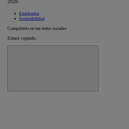
2020.
Empleados
Sostenibilidad
Compártelo en tus redes sociales
Enlace copiado.
Cerrar mensaje de alerta
Copiar enlace
Copiar enlace