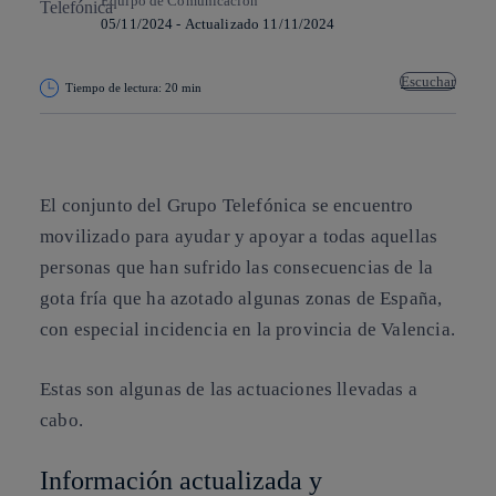
Equipo de Comunicación
05/11/2024
-
Actualizado
11/11/2024
Escuchar
Tiempo de lectura: 20 min
Copiar enlace
Copiar enlace
facebook
twitter
whatsapp
linkedin
El conjunto del Grupo Telefónica se encuentro
movilizado para ayudar y apoyar a todas aquellas
personas que han sufrido las consecuencias de la
gota fría que ha azotado algunas zonas de España,
con especial incidencia en la provincia de Valencia.
Estas son algunas de las actuaciones llevadas a
cabo.
Información actualizada y