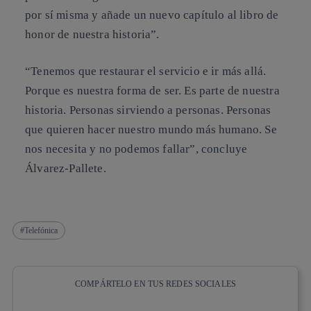
por sí misma y añade un nuevo capítulo al libro de
honor de nuestra historia”.
“Tenemos que restaurar el servicio e ir más allá.
Porque es nuestra forma de ser. Es parte de nuestra
historia. Personas sirviendo a personas. Personas
que quieren hacer nuestro mundo más humano. Se
nos necesita y no podemos fallar”, concluye
Álvarez-Pallete.
Telefónica
COMPÁRTELO EN TUS REDES SOCIALES
Copiar enlace
Copiar enlace
facebook
twitter
whatsapp
linkedin