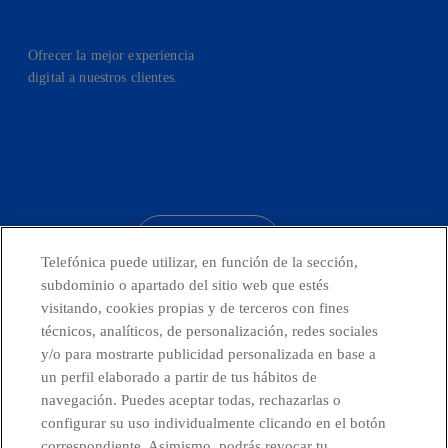
Ofrecer la mejor experiencia
digital a nuestros clientes.
facebook
linkedin
twitter
instagram
youtube
CONTACTO
Telefónica puede utilizar, en función de la sección,
subdominio o apartado del sitio web que estés
visitando, cookies propias y de terceros con fines
técnicos, analíticos, de personalización, redes sociales
Telefónica en redes sociales
y/o para mostrarte publicidad personalizada en base a
un perfil elaborado a partir de tus hábitos de
Canal de Denuncias
navegación. Puedes aceptar todas, rechazarlas o
configurar su uso individualmente clicando en el botón
correspondiente. Asimismo, podrás revocar tu