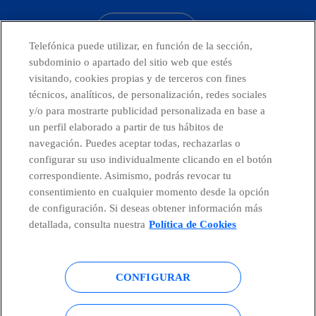
CONTACTO
Telefónica puede utilizar, en función de la sección,
subdominio o apartado del sitio web que estés
visitando, cookies propias y de terceros con fines
técnicos, analíticos, de personalización, redes sociales
Países y Unidades emergentes
y/o para mostrarte publicidad personalizada en base a
un perfil elaborado a partir de tus hábitos de
Canal de Denuncias
navegación. Puedes aceptar todas, rechazarlas o
configurar su uso individualmente clicando en el botón
correspondiente. Asimismo, podrás revocar tu
Centro Global Transparencia
consentimiento en cualquier momento desde la opción
de configuración. Si deseas obtener información más
detallada, consulta nuestra
Política de Cookies
© Telefónica S.A.
Configurar cookies
CONFIGURAR
Política de cookies
Aviso legal
Accesibilidad
Política de privacidad