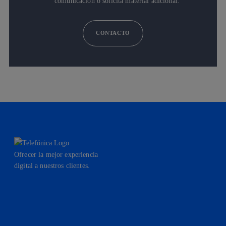
comunicación o solicita material adicional.
CONTACTO
Ofrecer la mejor experiencia
digital a nuestros clientes.
facebook
linkedin
twitter
instagram
youtube