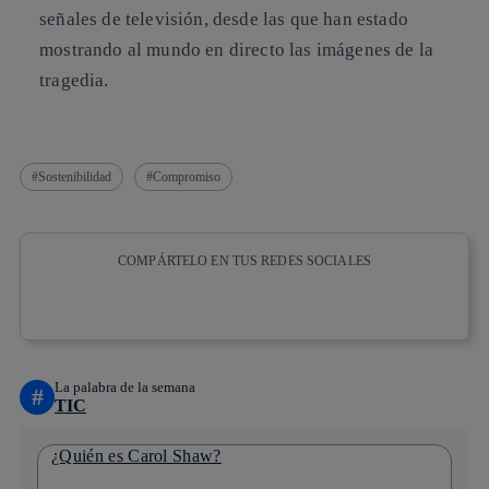
señales de televisión, desde las que han estado
mostrando al mundo en directo las imágenes de la
tragedia.
Sostenibilidad
Compromiso
COMPÁRTELO EN TUS REDES SOCIALES
Copiar enlace
Copiar enlace
facebook
twitter
whatsapp
linkedin
La palabra de la semana
#
TIC
¿Quién es Carol Shaw?