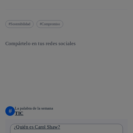
Sostenibilidad
Compromiso
Compártelo en tus redes sociales
Copiar enlace
Copiar enlace
facebook
twitter
whatsapp
linkedin
La palabra de la semana
#
TIC
¿Quién es Carol Shaw?