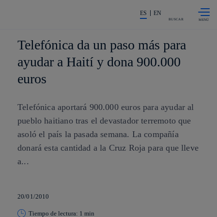
Saltar al
La acción en accionistas e invers
contenido
ES
EN
principal
BUSCAR
Telefónica da un paso más para
ayudar a Haití y dona 900.000
euros
Telefónica aportará 900.000 euros para ayudar al
pueblo haitiano tras el devastador terremoto que
asoló el país la pasada semana. La compañía
donará esta cantidad a la Cruz Roja para que lleve
a...
20/01/2010
Tiempo de lectura: 1 min