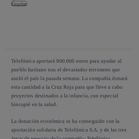
Escuchar
Copiar enlace
Copiar enlace
facebook
twitter
whatsapp
linkedin
Telefónica aportará 900.000 euros para ayudar al
pueblo haitiano tras el devastador terremoto que
asoló el país la pasada semana. La compañía donará
esta cantidad a la Cruz Roja para que lleve a cabo
proyectos destinados a la infancia, con especial
hincapié en la salud.
La donación económica se ha conseguido con la
aportación solidaria de Telefónica S.A. y de las tres
áreas de negocio de la compañía, Telefónica