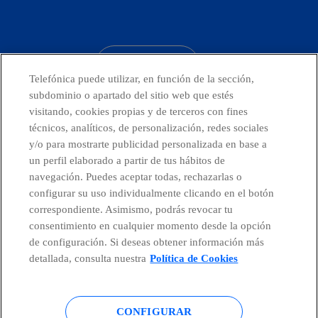
facebook
linkedin
twitter
instagram
youtube
CONTACTO
Telefónica puede utilizar, en función de la sección,
subdominio o apartado del sitio web que estés
visitando, cookies propias y de terceros con fines
técnicos, analíticos, de personalización, redes sociales
Telefónica en redes sociales
y/o para mostrarte publicidad personalizada en base a
un perfil elaborado a partir de tus hábitos de
Canal de Denuncias
navegación. Puedes aceptar todas, rechazarlas o
configurar su uso individualmente clicando en el botón
correspondiente. Asimismo, podrás revocar tu
Centro Global Transparencia
consentimiento en cualquier momento desde la opción
de configuración. Si deseas obtener información más
detallada, consulta nuestra
Política de Cookies
© Telefónica S.A.
Configurar cookies
CONFIGURAR
Política de cookies
Aviso legal