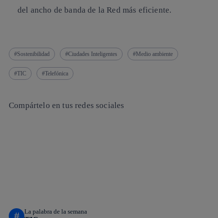
del ancho de banda de la Red más eficiente.
Sostenibilidad
Ciudades Inteligentes
Medio ambiente
TIC
Telefónica
Compártelo en tus redes sociales
Copiar enlace
Copiar enlace
facebook
twitter
whatsapp
linkedin
La palabra de la semana
#