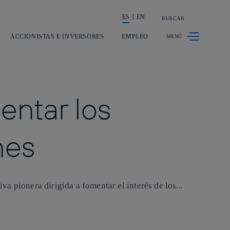
ES
EN
BUSCAR
La acción en accionistas e inversores
ACCIONISTAS E INVERSORES
EMPLEO
mentar los
nes
va pionera dirigida a fomentar el interés de los...