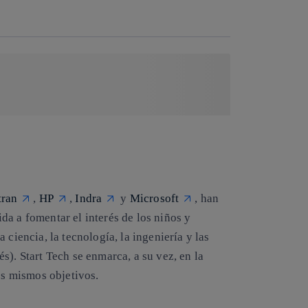
Copiar enlace
Copiar enlace
facebook
twitter
whatsapp
linkedin
tran
,
HP
,
Indra
y
Microsoft
, han
ida a fomentar el interés de los niños y
 ciencia, la tecnología, la ingeniería y las
s). Start Tech se enmarca, a su vez, en la
os mismos objetivos.