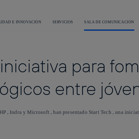
Saltar
al
contenido
principal
LIDAD E INNOVACIÓN
SERVICIOS
SALA DE COMUNICACIÓN
iniciativa para fo
ógicos entre jóve
P , Indra y Microsoft , han presentado Start Tech , una iniciati