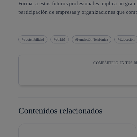
Formar a estos futuros profesionales implica un gran 
participación de empresas y organizaciones que compar
Sostenibilidad
STEM
Fundación Telefónica
Educación
COMPÁRTELO EN TUS R
Copiar enlace
Copiar enlace
facebook
twitter
Contenidos relacionados