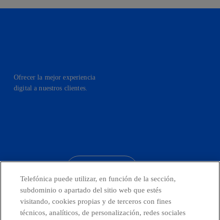
Ofrecer la mejor experiencia
digital a nuestros clientes.
facebook
linkedin
twitter
instagram
youtube
CONTACTO
Telefónica puede utilizar, en función de la sección,
subdominio o apartado del sitio web que estés
visitando, cookies propias y de terceros con fines
técnicos, analíticos, de personalización, redes sociales
Países y Unidades emergentes