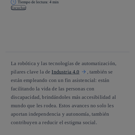
Tiempo de lectura: 4 min
Escuchar
Copiar enlace
Copiar enlace
facebook
twitter
whatsapp
linkedin
La robótica y las tecnologías de automatización,
pilares clave la de
Industria 4.0
, también se
están empleando con un fin asistencial: están
facilitando la vida de las personas con
discapacidad, brindándoles más accesibilidad al
mundo que les rodea. Estos avances no solo les
aportan independencia y autonomía, también
contribuyen a reducir el estigma social.