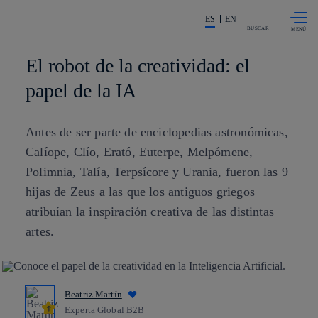
Saltar al
La acción en accionistas e invers
contenido
ES
EN
principal
BUSCAR
El robot de la creatividad: el
papel de la IA
Antes de ser parte de enciclopedias astronómicas,
Calíope, Clío, Erató, Euterpe, Melpómene,
Polimnia, Talía, Terpsícore y Urania, fueron las 9
hijas de Zeus a las que los antiguos griegos
atribuían la inspiración creativa de las distintas
artes.
Beatriz Martín
Experta Global B2B