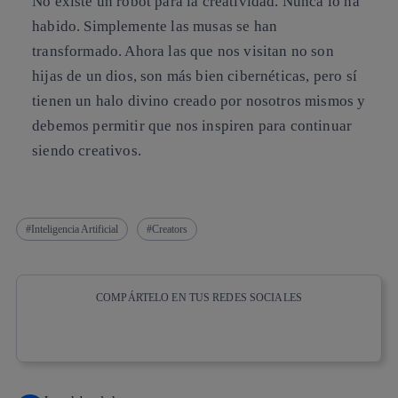
No existe un robot para la creatividad.
Nunca lo ha
habido. Simplemente las musas se han
transformado. Ahora las que nos visitan no son
hijas de un dios, son más bien cibernéticas, pero sí
tienen un halo divino creado por nosotros mismos y
debemos permitir que nos inspiren para continuar
siendo creativos.
Inteligencia Artificial
Creators
COMPÁRTELO EN TUS REDES SOCIALES
Copiar enlace
Copiar enlace
facebook
twitter
whatsapp
linkedin