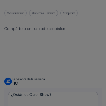
Sostenibilidad
Derechos Humanos
Empresas
Compártelo en tus redes sociales
Copiar enlace
Copiar enlace
facebook
twitter
whatsapp
linkedin
La palabra de la semana
#
TIC
¿Quién es Carol Shaw?