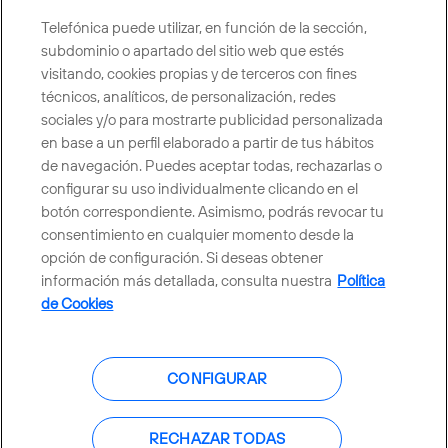
Telefónica puede utilizar, en función de la sección,
CONTACTO
subdominio o apartado del sitio web que estés
visitando, cookies propias y de terceros con fines
técnicos, analíticos, de personalización, redes
sociales y/o para mostrarte publicidad personalizada
Telefónica en redes sociales
en base a un perfil elaborado a partir de tus hábitos
de navegación. Puedes aceptar todas, rechazarlas o
Canal de Denuncias
configurar su uso individualmente clicando en el
botón correspondiente. Asimismo, podrás revocar tu
consentimiento en cualquier momento desde la
Centro Global Transparencia
opción de configuración. Si deseas obtener
información más detallada, consulta nuestra
Política
de Cookies
© Telefónica S.A.
Configurar cookies
CONFIGURAR
Política de cookies
Aviso legal
Accesibilidad
Política de privacidad
RECHAZAR TODAS