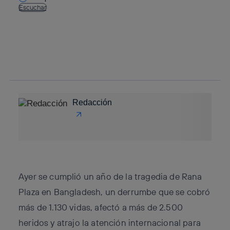
Escuchar
Copiar enlace
Copiar enlace
facebook
twitter
whatsapp
linkedin
Redacción
Ayer se cumplió un año de la tragedia de Rana
Plaza en Bangladesh, un derrumbe que se cobró
más de 1.130 vidas, afectó a más de 2.500
heridos y atrajo la atención internacional para