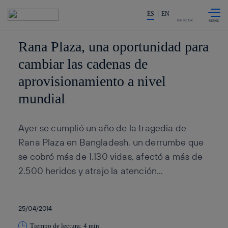
Saltar al
La acción en accionistas e inv
contenido
ES
EN
principal
BUSCAR
Rana Plaza, una oportunidad para
cambiar las cadenas de
aprovisionamiento a nivel
mundial
Ayer se cumplió un año de la tragedia de
Rana Plaza en Bangladesh, un derrumbe que
se cobró más de 1.130 vidas, afectó a más de
2.500 heridos y atrajo la atención...
25/04/2014
Tiempo de lectura: 4 min