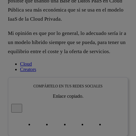
posible que usando una Base de Datos PaaS en Cloud
Pública sea más económica que si se usa en el modelo
IaaS de la Cloud Privada.
Mi opinión es que por lo general, lo adecuado sería ir a
un modelo híbrido siempre que se pueda, para tener un
equilibrio entre el coste y la oferta de servicios.
Cloud
Creators
COMPÁRTELO EN TUS REDES SOCIALES
Enlace copiado.
Cerrar mensaje de alerta
Copiar enlace
Copiar enlace
facebook
twitter
whatsapp
linkedin