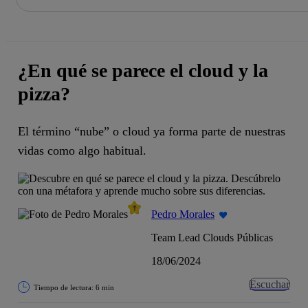
La acción en accionistas e inversores
Saltar
al
contenido
principal
¿En qué se parece el cloud y la
pizza?
El término “nube” o cloud ya forma parte de nuestras
vidas como algo habitual.
Pedro Morales
Team Lead Clouds Públicas
18/06/2024
Escuchar
Tiempo de lectura: 6 min