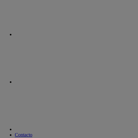
instagram
youtube
Contacto