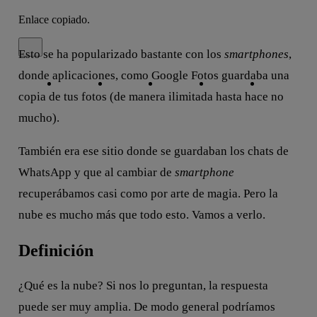
Enlace copiado.
Cerrar mensaje de alerta
Esto se ha popularizado bastante con los
smartphones
,
Copiar enlace
Copiar enlace
facebook
twitter
whatsapp
linkedin
donde aplicaciones, como Google Fotos guardaba una
copia de tus fotos (de manera ilimitada hasta hace no
mucho).
También era ese sitio donde se guardaban los chats de
WhatsApp y que al cambiar de
smartphone
recuperábamos casi como por arte de magia. Pero la
nube es mucho más que todo esto. Vamos a verlo.
Definición
¿Qué es la nube? Si nos lo preguntan, la respuesta
puede ser muy amplia. De modo general podríamos