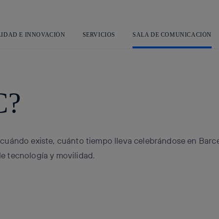
Saltar
al
contenido
principal
LIDAD E INNOVACIÓN
SERVICIOS
SALA DE COMUNICACIÓN
C?
cuándo existe, cuánto tiempo lleva celebrándose en Barce
e tecnología y movilidad.