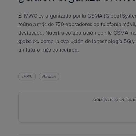
El MWC es organizado por la GSMA (Global Syste
reúne a más de 750 operadores de telefonía móvil,
destacado. Nuestra colaboración con la GSMA incl
globales, como la evolución de la tecnología 5G y 
un futuro más conectado.
MWC
Creators
COMPÁRTELO EN TUS R
Copiar enlace
Copiar enlace
facebook
twitte