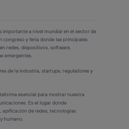
Copiar enlace
Copiar enlace
facebook
twitter
whatsapp
linkedin
importante a nivel mundial en el sector de
n congreso y feria donde las principales
 redes, dispositivos, software,
ías emergentes.
s de la industria, startups, reguladores y
taforma esencial para mostrar nuestra
unicaciones. Es el lugar donde
 apificación de redes, tecnologías
 y humano.