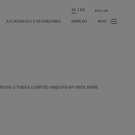
ES
EN
BUSCAR
La acción en accionistas e inversor
ACCIONISTAS E INVERSORES
EMPLEO
lona o hasta cuándo seguirá en esta sede.