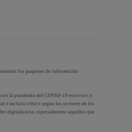
Copiar enlace
Copiar enlace
facebook
twitter
whatsapp
linkedin
ansmitir los paquetes de información
a con la pandemia del COVID-19 entre tres y
l e incluso crítico según los sectores de los
der digitalizarse, especialmente aquellos que