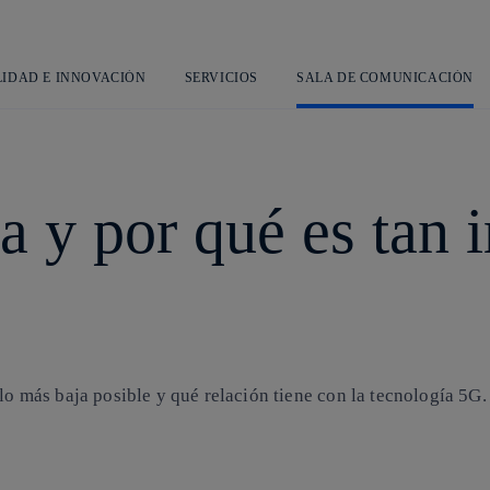
Saltar
al
contenido
principal
LIDAD E INNOVACIÓN
SERVICIOS
SALA DE COMUNICACIÓN
ia y por qué es tan
lo más baja posible y qué relación tiene con la tecnología
5G
.