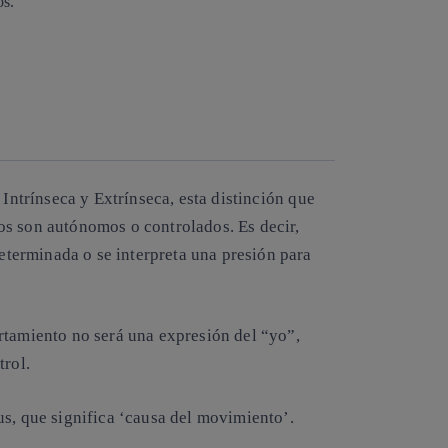
Copiar enlace
Copiar enlace
facebook
twitter
whatsapp
linkedin
:
Intrínseca y Extrínseca
, esta distinción que
os son autónomos o controlados. Es decir,
determinada o se interpreta una presión para
rtamiento no será una expresión del “yo”,
ntrol.
s, que significa ‘causa del movimiento’.