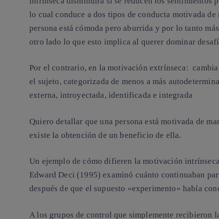
intrínseca disminuirá si se reducen los sentimientos
lo cual conduce a
dos tipos de conducta motivada de 
persona está cómoda pero aburrida y por lo tanto más
otro lado lo que esto implica al querer dominar desaf
Por el contrario
,
en la motivación extrínseca: cambia
el sujeto, categorizada de menos a más autodeterminad
externa, introyectada, identificada e integrada
Quiero detallar que una persona está motivada de man
existe la obtención de un beneficio de ella.
Un ejemplo de cómo difieren la motivación intrínseca
Edward Deci (1995) examinó cuánto continuaban part
después de que el supuesto «experimento» había con
A los grupos de control que simplemente recibieron la 