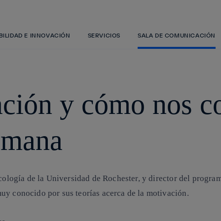
Saltar
al
contenido
principal
BILIDAD E INNOVACIÓN
SERVICIOS
SALA DE COMUNICACIÓN
ación y cómo nos 
umana
sicología de la Universidad de Rochester, y director del prog
uy conocido por sus teorías acerca de la motivación.