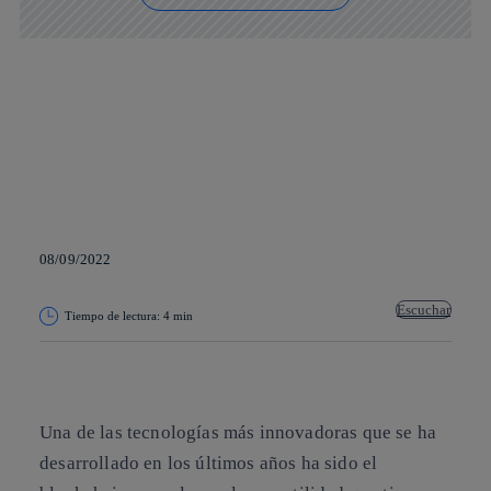
08/09/2022
Escuchar
Tiempo de lectura: 4 min
Copiar enlace
Copiar enlace
facebook
twitter
whatsapp
linkedin
Una de las tecnologías más innovadoras que se ha
desarrollado en los últimos años ha sido el