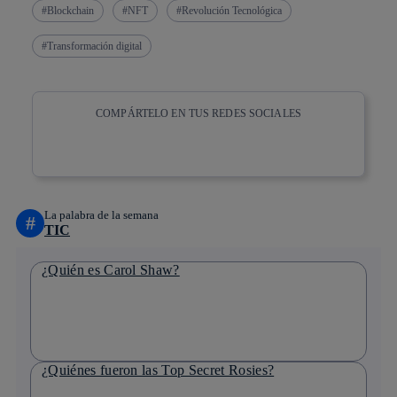
Blockchain
NFT
Revolución Tecnológica
Transformación digital
COMPÁRTELO EN TUS REDES SOCIALES
Copiar enlace
Copiar enlace
facebook
twitter
whatsapp
linkedin
La palabra de la semana
#
TIC
¿Quién es Carol Shaw?
¿Quiénes fueron las Top Secret Rosies?