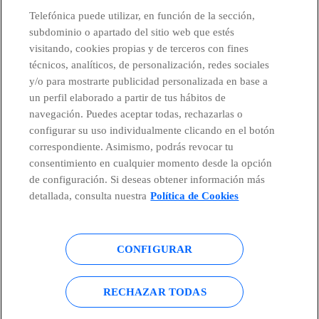
CONTACTO
Telefónica puede utilizar, en función de la sección,
subdominio o apartado del sitio web que estés
visitando, cookies propias y de terceros con fines
técnicos, analíticos, de personalización, redes sociales
Telefónica en redes sociales
y/o para mostrarte publicidad personalizada en base a
un perfil elaborado a partir de tus hábitos de
Canal de Denuncias
navegación. Puedes aceptar todas, rechazarlas o
configurar su uso individualmente clicando en el botón
correspondiente. Asimismo, podrás revocar tu
Centro Global Transparencia
consentimiento en cualquier momento desde la opción
de configuración. Si deseas obtener información más
detallada, consulta nuestra
Política de Cookies
© Telefónica S.A.
Configurar cookies
CONFIGURAR
Política de cookies
Aviso legal
Accesibilidad
Política de privacidad
RECHAZAR TODAS