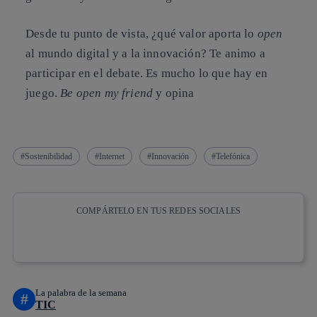
Desde tu punto de vista,
¿qué valor aporta lo
open
al mundo digital y a la innovación?
Te animo a
participar en el debate. Es mucho lo que hay en
juego.
Be open my friend
y opina
Sostenibilidad
Internet
Innovación
Telefónica
COMPÁRTELO EN TUS REDES SOCIALES
Copiar enlace
Copiar enlace
facebook
twitter
whatsapp
linkedin
La palabra de la semana
#
TIC