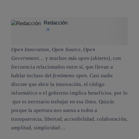
Copiar enlace
Copiar enlace
facebook
twitter
whatsapp
linkedin
Redacción
Open
Innovation,
Open
Source,
Open
Government
… y muchos más
open
(abierto), con
frecuencia relacionados entre sí, que llevan a
hablar incluso del
fenómeno open
. Casi nadie
discute que abrir la innovación, el código
informático o el gobierno implica beneficios, por lo
que es necesario trabajar en esa línea. Quizás
porque la apertura nos suena a todos a
transparencia, libertad, accesibilidad, colaboración,
amplitud, simplicidad
…