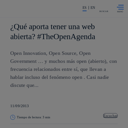
Saltar al
La acción en accionistas e invers
contenido
ES
EN
principal
BUSCAR
¿Qué aporta tener una web
abierta? #TheOpenAgenda
Open Innovation, Open Source, Open
Government … y muchos más open (abierto), con
frecuencia relacionados entre sí, que llevan a
hablar incluso del fenómeno open . Casi nadie
discute que...
11/09/2013
Escuchar
Tiempo de lectura: 3 min