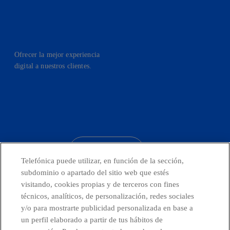
Ofrecer la mejor experiencia
digital a nuestros clientes.
facebook
linkedin
twitter
instagram
youtube
CONTACTO
Telefónica puede utilizar, en función de la sección,
subdominio o apartado del sitio web que estés
visitando, cookies propias y de terceros con fines
técnicos, analíticos, de personalización, redes sociales
Países y Unidades emergentes
y/o para mostrarte publicidad personalizada en base a
un perfil elaborado a partir de tus hábitos de
Canal de Denuncias