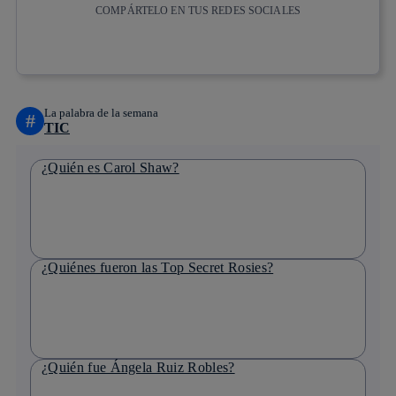
COMPÁRTELO EN TUS REDES SOCIALES
Copiar enlace
Copiar enlace
facebook
twitter
whatsapp
linkedin
La palabra de la semana
#
TIC
¿Quién es Carol Shaw?
¿Quiénes fueron las Top Secret Rosies?
¿Quién fue Ángela Ruiz Robles?