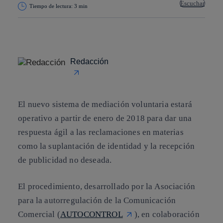
Escuchar
Tiempo de lectura: 3 min
Copiar enlace
Copiar enlace
facebook
twitter
whatsapp
linkedin
Redacción
El nuevo
sistema de mediación voluntaria
estará
operativo a partir de enero de 2018 para dar una
respuesta ágil a las reclamaciones en materias
como la suplantación de
identidad
y la recepción
de
publicidad
no deseada.
El procedimiento, desarrollado por la
Asociación
para la autorregulación de la Comunicación
Comercial
(
AUTOCONTROL
), en colaboración