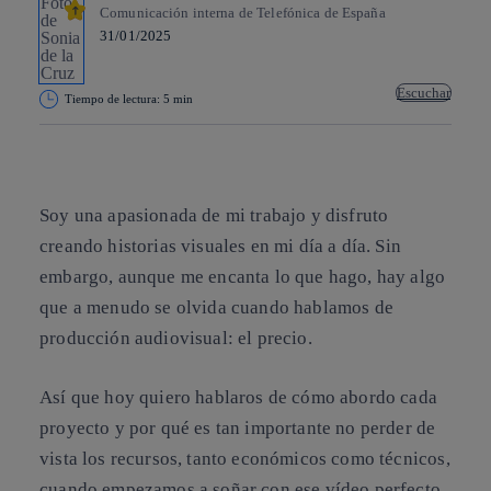
Comunicación interna de Telefónica de España
31/01/2025
Escuchar
Tiempo de lectura: 5 min
Copiar enlace
Copiar enlace
facebook
twitter
whatsapp
linkedin
Soy una apasionada de mi trabajo y disfruto
creando historias visuales en mi día a día. Sin
embargo, aunque me encanta lo que hago, hay algo
que a menudo se olvida cuando hablamos de
producción audiovisual: el precio.
Así que hoy quiero hablaros de cómo abordo cada
proyecto y por qué es tan importante no perder de
vista los recursos, tanto económicos como técnicos,
cuando empezamos a soñar con ese vídeo perfecto.