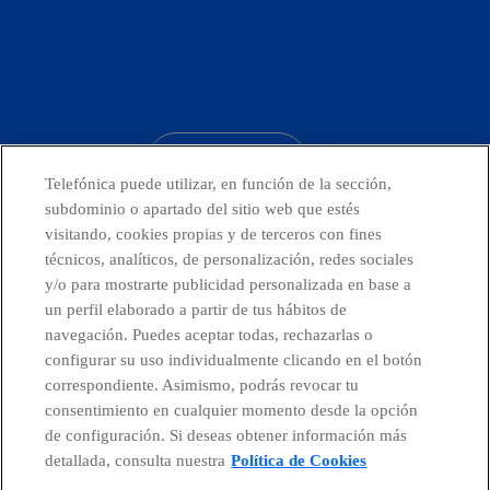
facebook
linkedin
twitter
instagram
youtube
CONTACTO
Telefónica puede utilizar, en función de la sección,
subdominio o apartado del sitio web que estés
visitando, cookies propias y de terceros con fines
técnicos, analíticos, de personalización, redes sociales
Países y Unidades emergentes
y/o para mostrarte publicidad personalizada en base a
un perfil elaborado a partir de tus hábitos de
Canal de Denuncias
navegación. Puedes aceptar todas, rechazarlas o
configurar su uso individualmente clicando en el botón
correspondiente. Asimismo, podrás revocar tu
Centro Global Transparencia
consentimiento en cualquier momento desde la opción
de configuración. Si deseas obtener información más
detallada, consulta nuestra
Política de Cookies