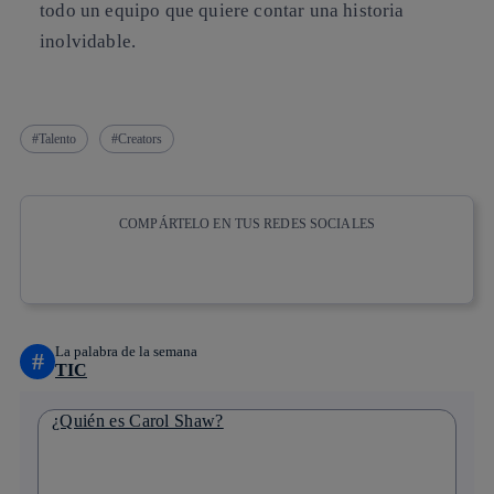
todo un equipo que quiere contar una historia
inolvidable.
Talento
Creators
COMPÁRTELO EN TUS REDES SOCIALES
Copiar enlace
Copiar enlace
facebook
twitter
whatsapp
linkedin
La palabra de la semana
#
TIC
¿Quién es Carol Shaw?