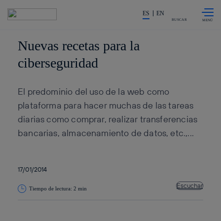
Saltar al
La acción en accionistas e inv
contenido
ES
EN
principal
BUSCAR
Nuevas recetas para la
ciberseguridad
El predominio del uso de la web como
plataforma para hacer muchas de las tareas
diarias como comprar, realizar transferencias
bancarias, almacenamiento de datos, etc.,...
17/01/2014
Escuchar
Tiempo de lectura: 2 min
Copiar enlace
Copiar enlace
facebook
twitter
whatsapp
linkedin