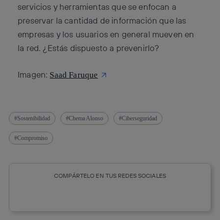
servicios y herramientas que se enfocan a
preservar la cantidad de información que las
empresas y los usuarios en general mueven en
la red. ¿Estás dispuesto a prevenirlo?
Imagen:
Saad Faruque
Sostenibilidad
Chema Alonso
Ciberseguridad
Compromiso
COMPÁRTELO EN TUS REDES SOCIALES
Copiar enlace
Copiar enlace
facebook
twitter
whatsapp
linkedin