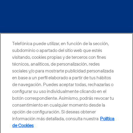
facebook
linkedin
twitter
instagram
youtube
Telefónica puede utilizar, en función de la sección,
CONTACTO
subdominio o apartado del sitio web que estés
visitando, cookies propias y de terceros con fines
técnicos, analíticos, de personalización, redes
sociales y/o para mostrarte publicidad personalizada
Telefónica en redes sociales
en base a un perfil elaborado a partir de tus hábitos
de navegación. Puedes aceptar todas, rechazarlas o
Canal de Denuncias
configurar su uso individualmente clicando en el
botón correspondiente. Asimismo, podrás revocar tu
consentimiento en cualquier momento desde la
Centro Global Transparencia
opción de configuración. Si deseas obtener
información más detallada, consulta nuestra
Política
de Cookies