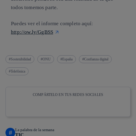
todos tomemos parte.
Puedes ver el informe completo aquí:
http://ow.ly/GgBSS
Sostenibilidad
ONU
España
Confianza digital
Telefónica
COMPÁRTELO EN TUS REDES SOCIALES
Copiar enlace
Copiar enlace
facebook
twitter
whatsapp
linkedin
La palabra de la semana
#
TIC