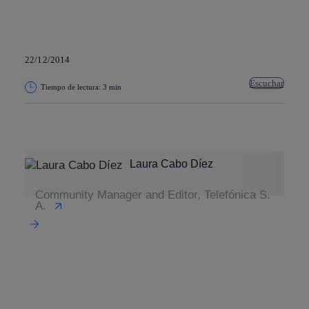
22/12/2014
Escuchar
Tiempo de lectura: 3 min
Copiar enlace
Copiar enlace
facebook
twitter
whatsapp
linkedin
Laura Cabo Díez
Community Manager and Editor, Telefónica S.
A.