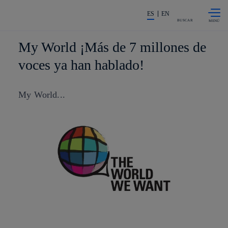
Saltar al
La acción en accionistas e invers
contenido
ES
EN
principal
BUSCAR
My World ¡Más de 7 millones de
voces ya han hablado!
My World...