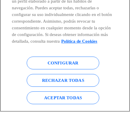
un perfil elaborado a partir de tus hábitos de
navegación. Puedes aceptar todas, rechazarlas o
configurar su uso individualmente clicando en el botón
correspondiente. Asimismo, podrás revocar tu
facebook
linkedin
twitter
instagram
youtube
consentimiento en cualquier momento desde la opción
de configuración. Si deseas obtener información más
detallada, consulta nuestra
Política de Cookies
CONTACTO
CONFIGURAR
Telefónica en redes sociales
RECHAZAR TODAS
Canal de Denuncias
ACEPTAR TODAS
Centro Global Transparencia
© Telefónica S.A.
Configurar cookies