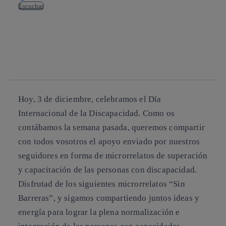
Escuchar
Copiar enlace
Copiar enlace
facebook
twitter
whatsapp
linkedin
Hoy, 3 de diciembre, celebramos el
Día
Internacional de la Discapacidad
. Como os
contábamos la semana pasada, queremos compartir
con todos vosotros el apoyo enviado por nuestros
seguidores en forma de microrrelatos de superación
y capacitación de las personas con discapacidad.
Disfrutad de los siguientes microrrelatos “Sin
Barreras”, y sigamos compartiendo juntos ideas y
energía para lograr la plena normalización e