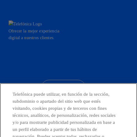
Ofrecer la mejor experiencia
digital a nuestros clientes.
facebook
linkedin
twitter
instagram
youtube
CONTACTO
Telefónica puede utilizar, en función de la sección,
subdominio o apartado del sitio web que estés
visitando, cookies propias y de terceros con fines
técnicos, analíticos, de personalización, redes sociales
Telefónica en redes sociales
y/o para mostrarte publicidad personalizada en base a
un perfil elaborado a partir de tus hábitos de
Canal de Denuncias
navegación. Puedes aceptar todas, rechazarlas o