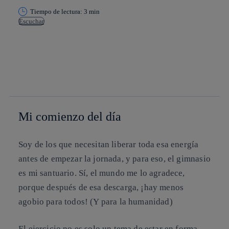
Tiempo de lectura: 3 min
Escuchar
Copiar enlace
Copiar enlace
facebook
twitter
whatsapp
linkedin
Mi comienzo del día
Soy de los que necesitan liberar toda esa energía
antes de empezar la jornada, y para eso, el gimnasio
es mi santuario. Sí, el mundo me lo agradece,
porque después de esa descarga, ¡hay menos
agobio para todos! (Y para la humanidad)
El ejercicio no es solo un tema de estar en forma