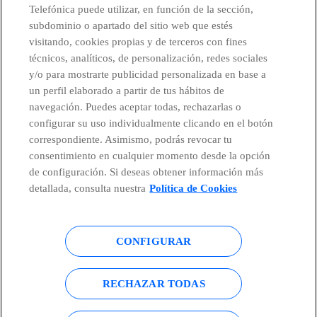
Telefónica puede utilizar, en función de la sección,
subdominio o apartado del sitio web que estés
visitando, cookies propias y de terceros con fines
técnicos, analíticos, de personalización, redes sociales
Telefónica en redes sociales
y/o para mostrarte publicidad personalizada en base a
un perfil elaborado a partir de tus hábitos de
Canal de Denuncias
navegación. Puedes aceptar todas, rechazarlas o
configurar su uso individualmente clicando en el botón
correspondiente. Asimismo, podrás revocar tu
Centro Global Transparencia
consentimiento en cualquier momento desde la opción
de configuración. Si deseas obtener información más
detallada, consulta nuestra
Política de Cookies
© Telefónica S.A.
Configurar cookies
CONFIGURAR
Política de cookies
Aviso legal
Accesibilidad
Política de privacidad
RECHAZAR TODAS
Mapa del sitio