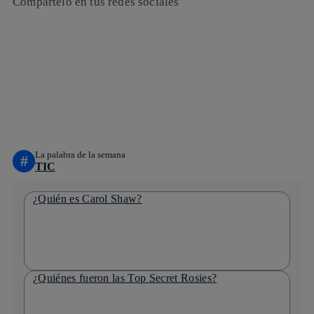
Compártelo en tus redes sociales
Copiar enlace
Copiar enlace
facebook
twitter
whatsapp
linkedin
La palabra de la semana
#
TIC
¿Quién es Carol Shaw?
¿Quiénes fueron las Top Secret Rosies?