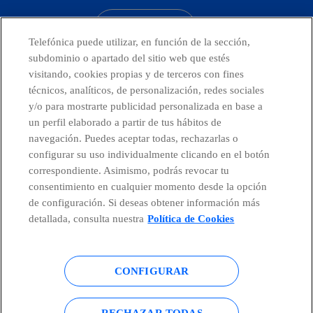
CONTACTO
Telefónica puede utilizar, en función de la sección,
subdominio o apartado del sitio web que estés
visitando, cookies propias y de terceros con fines
técnicos, analíticos, de personalización, redes sociales
Telefónica en redes sociales
y/o para mostrarte publicidad personalizada en base a
un perfil elaborado a partir de tus hábitos de
Canal de Denuncias
navegación. Puedes aceptar todas, rechazarlas o
configurar su uso individualmente clicando en el botón
correspondiente. Asimismo, podrás revocar tu
Centro Global Transparencia
consentimiento en cualquier momento desde la opción
de configuración. Si deseas obtener información más
detallada, consulta nuestra
Política de Cookies
© Telefónica S.A.
Configurar cookies
CONFIGURAR
Política de cookies
Aviso legal
Accesibilidad
Política de privacidad
RECHAZAR TODAS