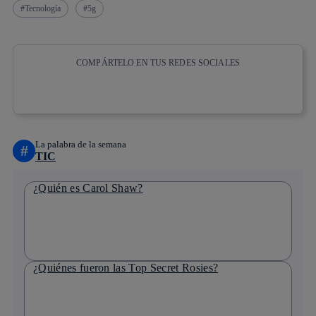
Tecnología
5g
COMPÁRTELO EN TUS REDES SOCIALES
Copiar enlace
Copiar enlace
facebook
twitter
whatsapp
linkedin
La palabra de la semana
#
TIC
¿Quién es Carol Shaw?
¿Quiénes fueron las Top Secret Rosies?