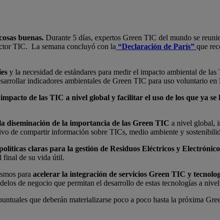
 cosas buenas.
Durante 5 días, expertos Green TIC del mundo se reuniero
ector TIC. La semana concluyó con la
“Declaración de París”
que rec
ies
y la necesidad de estándares para medir el impacto ambiental de la
sarrollar indicadores ambientales de Green TIC para uso voluntario en l
mpacto de las TIC a nivel global y facilitar el uso de los que ya se
a diseminación de la importancia de las Green TIC
a nivel global, 
tivo de compartir información sobre TICs, medio ambiente y sostenibili
políticas claras para la gestión de Residuos Eléctricos y Electrónico
final de su vida útil.
ismos para
acelerar la integración de servicios Green TIC y tecnolo
odelos de negocio que permitan el desarrollo de estas tecnologías a nive
puntuales que deberán materializarse poco a poco hasta la próxima Gre