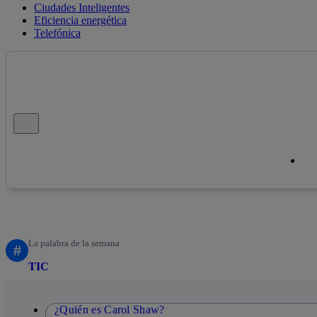
Ciudades Inteligentes
Eficiencia energética
Telefónica
Cerrar mensaje de alerta
Cop
Cop
La palabra de la semana
#
TIC
¿Quién es Carol Shaw?