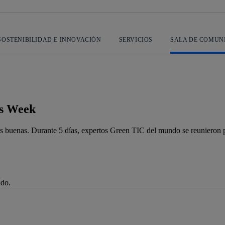
SOSTENIBILIDAD E INNOVACIÓN
SERVICIOS
SALA DE COMUN
ds Week
uenas. Durante 5 días, expertos Green TIC del mundo se reunieron para 
ado.
je de alerta