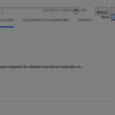
La acción en accionistas e inversores
EN
ES
Buscar
ICACIÓN
ACCIONISTAS E INVERSORES
EMPLEO
compartir las distintas iniciativas realizadas en...
Copiar enlace
Copiar enlace
facebook
twitter
whatsapp
linked