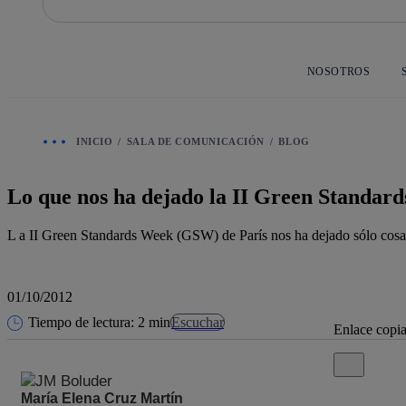
Saltar
al
contenido
principal
NOSOTROS
INICIO
SALA DE COMUNICACIÓN
BLOG
Lo que nos ha dejado la II Green Standar
L a II Green Standards Week (GSW) de París nos ha dejado sólo cosas b
01/10/2012
Tiempo de lectura: 2 min
Escuchar
Enlace copi
Cerrar mensa
María Elena Cruz Martín