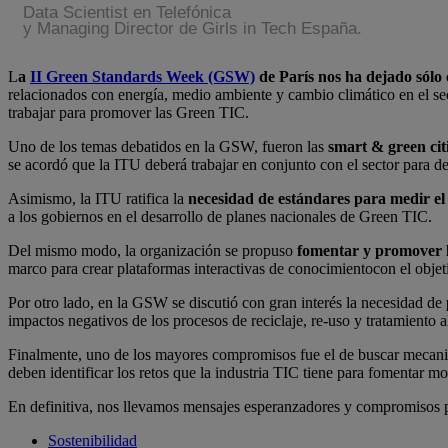
Data Scientist en Telefónica
y Managing Director de Girls in Tech España.
L
a
II Green Standards Week (GSW)
de París nos ha dejado sólo
relacionados con energía, medio ambiente y cambio climático en el s
trabajar para promover las Green TIC.
Uno de los temas debatidos en la GSW, fueron las
smart & green cit
se acordó que la ITU deberá trabajar en conjunto con el sector para de
Asimismo, la ITU ratifica la
necesidad de estándares para medir el i
a los gobiernos en el desarrollo de planes nacionales de Green TIC.
Del mismo modo, la organización se propuso
fomentar y promover l
marco para crear plataformas interactivas de conocimientocon el obje
Por otro lado, en la GSW se discutió con gran interés la necesidad de
impactos negativos de los procesos de reciclaje, re-uso y tratamiento al 
Finalmente, uno de los mayores compromisos fue el de buscar mecan
deben identificar los retos que la industria TIC tiene para fomentar m
En definitiva, nos llevamos mensajes esperanzadores y compromisos 
Sostenibilidad