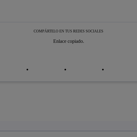
COMPÁRTELO EN TUS REDES SOCIALES
Enlace copiado.
iar enlace
iar enlace
facebook
twitter
whatsapp