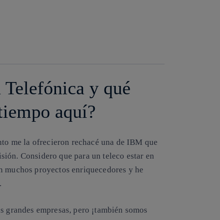
Copiar enlace
Copiar enlace
facebook
twitter
whatsapp
linkedin
 Telefónica y qué
e tiempo aquí?
anto me la ofrecieron rechacé una de IBM que
sión. Considero que para un teleco estar en
en muchos proyectos enriquecedores y he
a.
las grandes empresas, pero ¡también somos