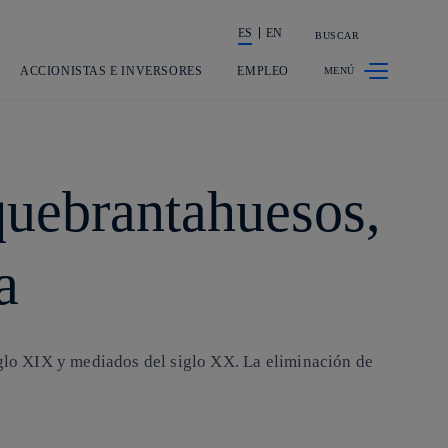
ES
EN
BUSCAR
La acción en accionistas e inversores
ACCIONISTAS E INVERSORES
EMPLEO
quebrantahuesos,
a
iglo XIX y mediados del siglo XX. La eliminación de