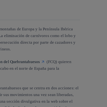
Copiar enlace
Copiar enlace
facebook
twitter
whatsapp
linkedin
 montañas de Europa y la Península Ibérica
 La eliminación de carnívoros como el lobo y
ersecución directa por parte de cazadores y
rineos.
ón del Quebrantahuesos
(FCQ) quieren
 cabo en el norte de España para la
rantahuesos
que se centra en dos acciones: el
ir sus movimientos una vez sean liberadas,
na sección divulgativa en la web sobre el