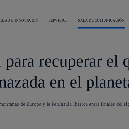
Saltar
al
contenido
principal
LIDAD E INNOVACIÓN
SERVICIOS
SALA DE COMUNICACIÓN
 para recuperar el 
nazada en el planet
 montañas de Europa y la Península Ibérica entre finales del s