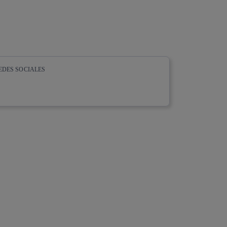
EDES SOCIALES
whatsapp
linkedin