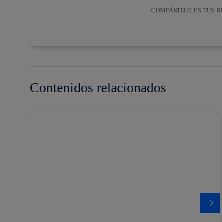
COMPÁRTELO EN TUS R
Copiar enlace
Copiar enlace
facebook
twitter
Contenidos relacionados