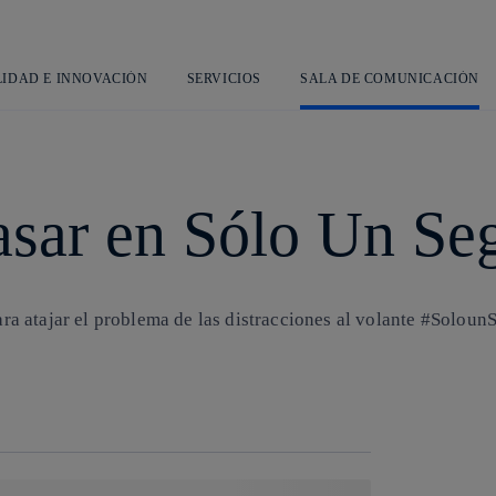
Saltar
al
contenido
principal
LIDAD E INNOVACIÓN
SERVICIOS
SALA DE COMUNICACIÓN
asar en Sólo Un S
a atajar el problema de las distracciones al volante #Solou
Copiar enlace
Copiar enlace
facebook
twitter
whatsapp
linkedin