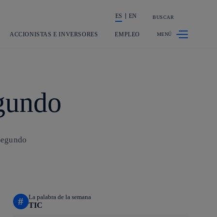
ES
EN
BUSCAR
La acción en accionistas e inversores
ACCIONISTAS E INVERSORES
EMPLEO
egundo
nSegundo
La palabra de la semana
#
TIC