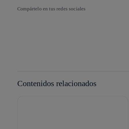
Compártelo en tus redes sociales
Copiar enlace
Copiar enlace
facebook
twitter
whatsapp
linkedin
Contenidos relacionados