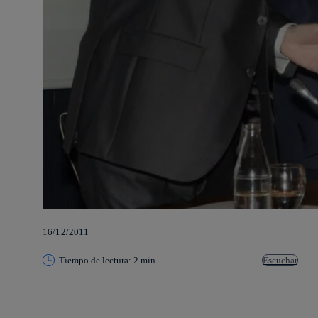
16/12/2011
Tiempo de lectura: 2 min
Escuchar
Copiar enlace
Copiar enlace
facebook
twitter