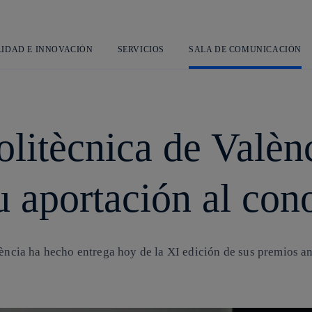
Saltar
al
contenido
principal
LIDAD E INNOVACIÓN
SERVICIOS
SALA DE COMUNICACIÓN
olitècnica de Valèn
u aportación al co
lència ha hecho entrega hoy de la XI edición de sus premios an