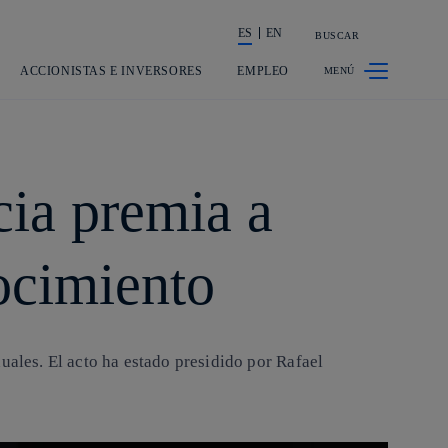
ES
EN
BUSCAR
La acción en accionistas e inversores
ACCIONISTAS E INVERSORES
EMPLEO
cia premia a
nocimiento
uales. El acto ha estado presidido por Rafael