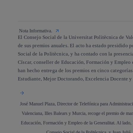
whatsapp
linkedin
Nota Informativa.
El
Consejo Social de la Universitat Politècnica de Va
de sus premios anuales. El acto ha estado presidido p
Social de la Politècnica, y ha contado con la presencia
Císcar, conseller de Educación, Formación y Empleo d
han hecho entrega de los premios en cinco categoría
Estudiante, Mejor Doctorando, Excelencia Docente y 
José Manuel Plaza, Director de Telefónica para Administra
Valenciana, Illes Balears y Murcia, recoge el premio de man
Educación, Formación y Empleo de la Generalitat. Al lado, 
Consejo Social de la Politècnica, y Juan Juliá,