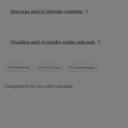
Descarga aquí el informe completo
Visualiza aquí el estudio según cada país
Sostenibilidad
Unión Europea
Confianza digital
Compártelo en tus redes sociales
Copiar enlace
Copiar enlace
facebook
twitter
whatsapp