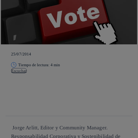
25/07/2014
Tiempo de lectura: 4 min
Escuchar
Copiar enlace
Copiar enlace
facebook
twitter
whatsapp
linkedin
Jorge Arlitt, Editor y Community Manager.
Responsabilidad Corporativa y Sostenibilidad de