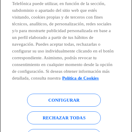
Telefónica puede utilizar, en función de la sección,
subdominio o apartado del sitio web que estés
Ofrecer la mejor experiencia
visitando, cookies propias y de terceros con fines
digital a nuestros clientes.
técnicos, analíticos, de personalización, redes sociales
y/o para mostrarte publicidad personalizada en base a
un perfil elaborado a partir de tus hábitos de
navegación. Puedes aceptar todas, rechazarlas o
configurar su uso individualmente clicando en el botón
facebook
linkedin
twitter
instagram
youtube
correspondiente. Asimismo, podrás revocar tu
consentimiento en cualquier momento desde la opción
CONTACTO
de configuración. Si deseas obtener información más
detallada, consulta nuestra
Política de Cookies
Telefónica en redes sociales
CONFIGURAR
Canal de Denuncias
RECHAZAR TODAS
Centro Global Transparencia