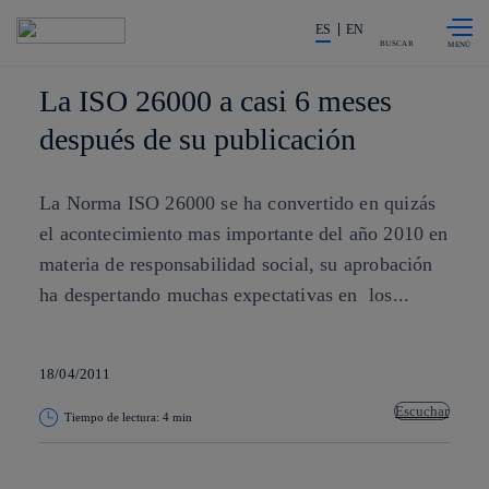
Saltar al
La acción en accionistas e invers
contenido
ES
EN
principal
BUSCAR
La ISO 26000 a casi 6 meses
después de su publicación
La Norma ISO 26000 se ha convertido en quizás
el acontecimiento mas importante del año 2010 en
materia de responsabilidad social, su aprobación
ha despertando muchas expectativas en los...
18/04/2011
Escuchar
Tiempo de lectura: 4 min
Copiar enlace
Copiar enlace
facebook
twitter
whatsapp
linkedin