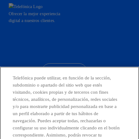
Ofrecer la mejor experiencia
digital a nuestros clientes.
facebook
linkedin
twitter
instagram
youtube
CONTACTO
Telefónica puede utilizar, en función de la sección,
subdominio o apartado del sitio web que estés
visitando, cookies propias y de terceros con fines
técnicos, analíticos, de personalización, redes sociales
Países y Unidades emergentes
y/o para mostrarte publicidad personalizada en base a
un perfil elaborado a partir de tus hábitos de
Canal de Denuncias
navegación. Puedes aceptar todas, rechazarlas o
configurar su uso individualmente clicando en el botón
correspondiente. Asimismo, podrás revocar tu
Centro Global Transparencia