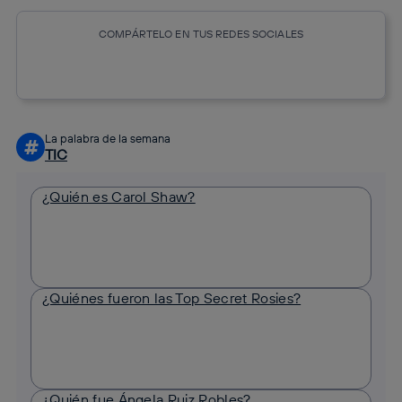
COMPÁRTELO EN TUS REDES SOCIALES
Copiar enlace
Copiar enlace
facebook
twitter
whatsapp
linkedin
La palabra de la semana
#
TIC
¿Quién es Carol Shaw?
¿Quiénes fueron las Top Secret Rosies?
¿Quién fue Ángela Ruiz Robles?