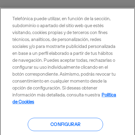
Telefónica puede utilizar, en función de la sección,
subdominio o apartado del sitio web que estés
visitando, cookies propias y de terceros con fines
técnicos, analíticos, de personalización, redes
sociales y/o para mostrarte publicidad personalizada
Ofrecer la mejor experiencia
en base a un perfil elaborado a partir de tus hábitos
digital a nuestros clientes.
de navegación. Puedes aceptar todas, rechazarlas o
configurar su uso individualmente clicando en el
botón correspondiente. Asimismo, podrás revocar tu
consentimiento en cualquier momento desde la
opción de configuración. Si deseas obtener
facebook
linkedin
twitter
instagram
youtube
información más detallada, consulta nuestra
Política
de Cookies
CONTACTO
CONFIGURAR
Telefónica en redes sociales