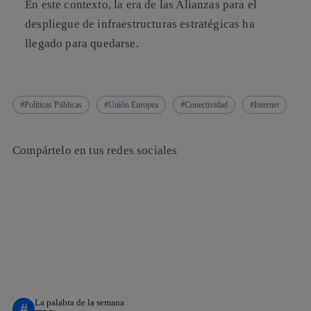
En este contexto, la era de las Alianzas para el
despliegue de infraestructuras estratégicas ha
llegado para quedarse.
Políticas Públicas
Unión Europea
Conectividad
Internet
Compártelo en tus redes sociales
Copiar enlace
Copiar enlace
facebook
twitter
whatsapp
linkedin
La palabra de la semana
#