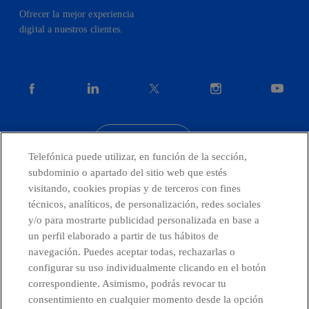
Ofrecer la mejor experiencia
digital a nuestros clientes.
facebook
linkedin
twitter
instagram
youtube
CONTACTO
Telefónica puede utilizar, en función de la sección,
subdominio o apartado del sitio web que estés
visitando, cookies propias y de terceros con fines
técnicos, analíticos, de personalización, redes sociales
Países y Unidades emergentes
y/o para mostrarte publicidad personalizada en base a
un perfil elaborado a partir de tus hábitos de
Canal de Denuncias
navegación. Puedes aceptar todas, rechazarlas o
configurar su uso individualmente clicando en el botón
correspondiente. Asimismo, podrás revocar tu
Centro Global Transparencia
consentimiento en cualquier momento desde la opción