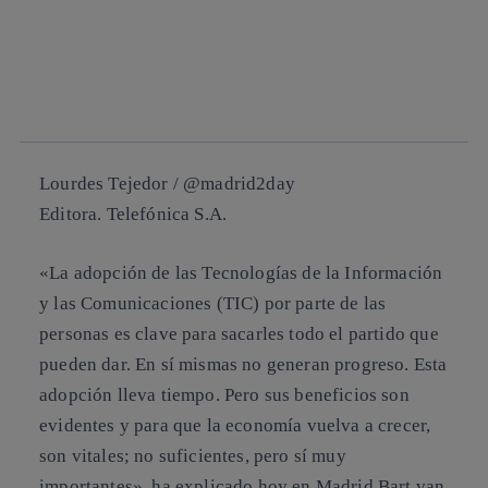
Copiar enlace
Copiar enlace
facebook
twitter
whatsapp
linkedin
Lourdes Tejedor / @madrid2day
Editora. Telefónica S.A.
«La adopción de las Tecnologías de la Información
y las Comunicaciones (TIC) por parte de las
personas es clave para sacarles todo el partido que
pueden dar. En sí mismas no generan progreso. Esta
adopción lleva tiempo. Pero sus beneficios son
evidentes y para que la economía vuelva a crecer,
son vitales; no suficientes, pero sí muy
importantes», ha explicado hoy en Madrid Bart van