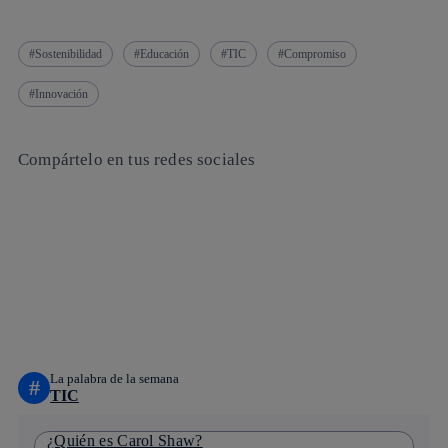
Sostenibilidad
Educación
TIC
Compromiso
Innovación
Compártelo en tus redes sociales
Copiar enlace
Copiar enlace
facebook
twitter
whatsapp
linkedin
La palabra de la semana
#
TIC
¿Quién es Carol Shaw?