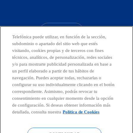
facebook
linkedin
twitter
instagram
youtube
CONTACTO
Telefónica puede utilizar, en función de la sección,
subdominio o apartado del sitio web que estés
visitando, cookies propias y de terceros con fines
técnicos, analíticos, de personalización, redes sociales
Países y Unidades emergentes
y/o para mostrarte publicidad personalizada en base a
un perfil elaborado a partir de tus hábitos de
Canal de Denuncias
navegación. Puedes aceptar todas, rechazarlas o
configurar su uso individualmente clicando en el botón
correspondiente. Asimismo, podrás revocar tu
Centro Global Transparencia
consentimiento en cualquier momento desde la opción
de configuración. Si deseas obtener información más
detallada, consulta nuestra
Política de Cookies
© Telefónica S.A.
Configurar cookies